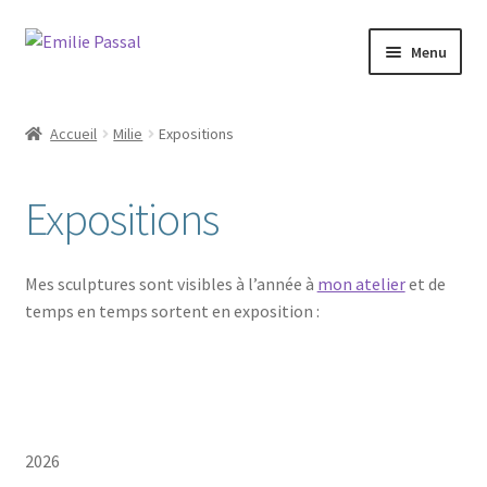
Aller
Aller
Menu
à
au
la
contenu
Accueil
navigation
Accueil
Milie
Expositions
Ouvrir
Milie
le
Expositions
menu
L’atelier
enfant
L’univers
Mes sculptures sont visibles à l’année à
mon atelier
et de
temps en temps sortent en exposition :
Parcours
Expositions
Contact
2026