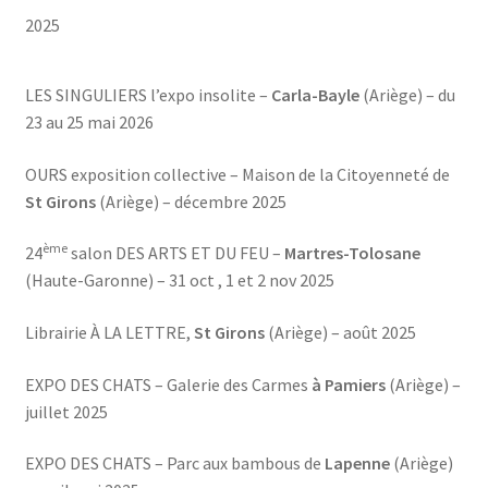
Blog
2025
Ouvrir
La ménagerie
LES SINGULIERS l’expo insolite –
Carla-Bayle
(Ariège) – du
le
23 au 25 mai 2026
menu
Ouvrir
Cours et stages
enfant
le
OURS exposition collective – Maison de la Citoyenneté de
menu
Ouvrir
Sur mesure
St Girons
(Ariège) – décembre 2025
enfant
le
menu
Boutique
ème
24
salon DES ARTS ET DU FEU –
Martres-Tolosane
enfant
(Haute-Garonne) – 31 oct , 1 et 2 nov 2025
Librairie À LA LETTRE,
St Girons
(Ariège) – août 2025
EXPO DES CHATS – Galerie des Carmes
à Pamiers
(Ariège) –
juillet 2025
EXPO DES CHATS – Parc aux bambous de
Lapenne
(Ariège)