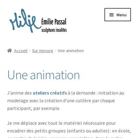
Aller
Aller
Menu
à
au
la
contenu
navigation
Accueil
Accueil
Sur mesure
Une animation
Ouvrir
Milie
le
Une animation
menu
Blog
enfant
Ouvrir
La ménagerie
J’anime des
ateliers créatifs
à la demande : initiation au
le
modelage avec la création d’une cuillère par chaque
menu
Ouvrir
Cours et stages
participant, par exemple.
enfant
le
menu
Ouvrir
Je me déplace avec tout le matériel nécessaire pour
Sur mesure
enfant
le
encadrer des petits groupes (enfants ou adultes) : en école,
menu