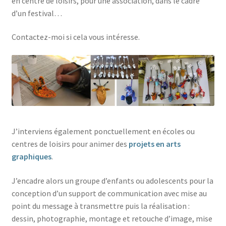
en centre de loisirs, pour une association, dans le cadre
Une sculpture
enfant
d’un festival…
Un décor
Contactez-moi si cela vous intéresse.
Un visuel
Une animation
Boutique
J’interviens également ponctuellement en écoles ou
centres de loisirs pour animer des
projets en arts
graphiques
.
J’encadre alors un groupe d’enfants ou adolescents pour la
conception d’un support de communication avec mise au
point du message à transmettre puis la réalisation :
dessin, photographie, montage et retouche d’image, mise