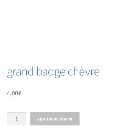
grand badge chèvre
4,00
€
quantité
Ajouter au panier
de
grand