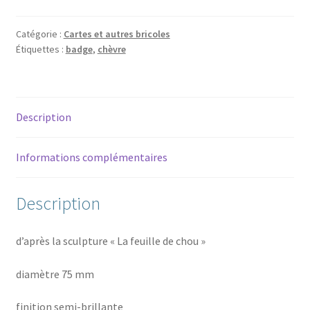
badge
chèvre
Catégorie :
Cartes et autres bricoles
Étiquettes :
badge
,
chèvre
Description
Informations complémentaires
Description
d’après la sculpture « La feuille de chou »
diamètre 75 mm
finition semi-brillante