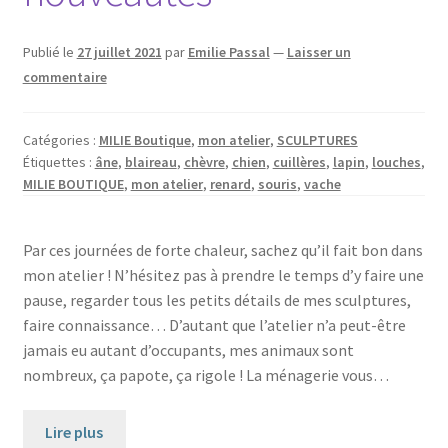
Publié le
27 juillet 2021
par
Emilie Passal
—
Laisser un
commentaire
Catégories :
MILIE Boutique
,
mon atelier
,
SCULPTURES
Étiquettes :
âne
,
blaireau
,
chèvre
,
chien
,
cuillères
,
lapin
,
louches
,
MILIE BOUTIQUE
,
mon atelier
,
renard
,
souris
,
vache
Par ces journées de forte chaleur, sachez qu’il fait bon dans
mon atelier ! N’hésitez pas à prendre le temps d’y faire une
pause, regarder tous les petits détails de mes sculptures,
faire connaissance… D’autant que l’atelier n’a peut-être
jamais eu autant d’occupants, mes animaux sont
nombreux, ça papote, ça rigole ! La ménagerie vous…
Lire plus