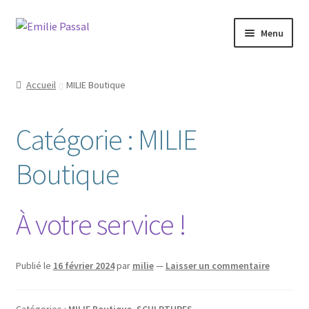
Aller
Aller
Menu
à
au
la
contenu
Accueil
navigation
Accueil
MILIE Boutique
Ouvrir
Milie
le
Catégorie :
MILIE
menu
Blog
enfant
Boutique
Ouvrir
La ménagerie
le
menu
Ouvrir
Cours et stages
À votre service !
enfant
le
menu
Ouvrir
Sur mesure
enfant
le
Publié le
16 février 2024
par
milie
—
Laisser un commentaire
menu
Boutique
enfant
Catégories :
MILIE Boutique
,
SCULPTURES