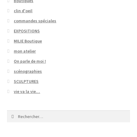
boutiques
clin d'oeil
commandes spéciales
EXPOSITIONS
MILIE Boutique
mon atelier
On parle de moi !
scénographies
SCULPTURES
vie va la vie…
Rechercher :