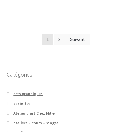
Pagination
1
2
Suivant
des
publications
Catégories
arts graphiques
assiettes
Atelier d'art Chez Milie
ateliers – cours – stages