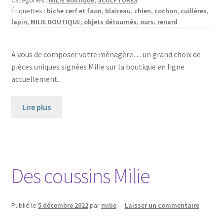
Étiquettes :
biche cerf et faon
,
blaireau
,
chien
,
cochon
,
cuillères
,
lapin
,
MILIE BOUTIQUE
,
objets détournés
,
ours
,
renard
À vous de composer votre ménagère… un grand choix de
pièces uniques signées Milie sur la boutique en ligne
actuellement.
Lire plus
Des coussins Milie
Publié le
5 décembre 2022
par
milie
—
Laisser un commentaire