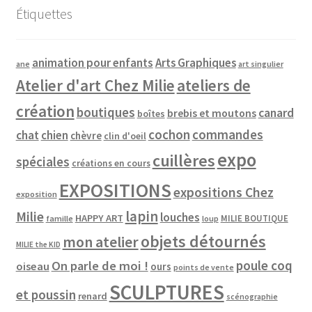
Étiquettes
animation pour enfants
Arts Graphiques
ane
art singulier
Atelier d'art Chez Milie
ateliers de
création
boutiques
canard
brebis et moutons
boîtes
cochon
commandes
chat
chien
chèvre
clin d'oeil
expo
cuillères
spéciales
créations en cours
EXPOSITIONS
expositions Chez
exposition
lapin
Milie
louches
HAPPY ART
MILIE BOUTIQUE
famille
loup
objets détournés
mon atelier
MILIE the KID
poule coq
On parle de moi !
oiseau
ours
points de vente
SCULPTURES
et poussin
renard
scénographie