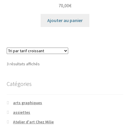
70,00
€
Ajouter au panier
Trié
3 résultats affichés
par
prix
Catégories
croissant
arts graphiques
assiettes
Atelier d'art Chez Milie