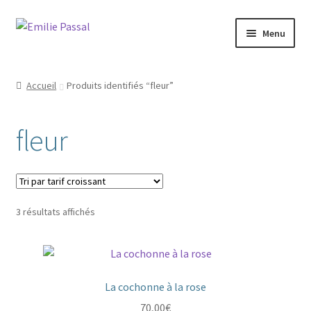
Aller
Aller
Menu
à
au
la
contenu
Accueil
navigation
Accueil
Produits identifiés “fleur”
Ouvrir
Milie
le
fleur
menu
Blog
enfant
Ouvrir
La ménagerie
le
menu
Ouvrir
Trié
3 résultats affichés
Cours et stages
enfant
le
par
prix
menu
Ouvrir
Sur mesure
croissant
enfant
le
menu
La cochonne à la rose
Boutique
enfant
70,00
€