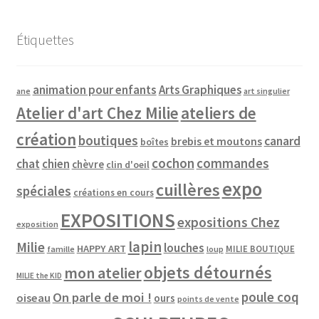
Étiquettes
animation pour enfants
Arts Graphiques
ane
art singulier
Atelier d'art Chez Milie
ateliers de
création
boutiques
canard
brebis et moutons
boîtes
cochon
commandes
chat
chien
chèvre
clin d'oeil
expo
cuillères
spéciales
créations en cours
EXPOSITIONS
expositions Chez
exposition
lapin
Milie
louches
HAPPY ART
MILIE BOUTIQUE
famille
loup
objets détournés
mon atelier
MILIE the KID
poule coq
On parle de moi !
oiseau
ours
points de vente