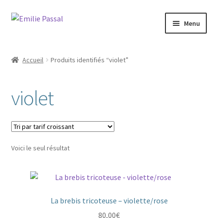
Aller
Aller
Menu
à
au
la
contenu
Accueil
navigation
Accueil
Produits identifiés “violet”
Ouvrir
Milie
le
violet
menu
Blog
enfant
Ouvrir
La ménagerie
le
menu
Ouvrir
Voici le seul résultat
Cours et stages
enfant
le
menu
Ouvrir
Sur mesure
enfant
le
menu
La brebis tricoteuse – violette/rose
Boutique
enfant
80,00
€