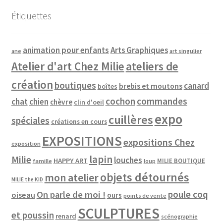
Étiquettes
animation pour enfants
Arts Graphiques
ane
art singulier
Atelier d'art Chez Milie
ateliers de
création
boutiques
canard
brebis et moutons
boîtes
cochon
commandes
chat
chien
chèvre
clin d'oeil
expo
cuillères
spéciales
créations en cours
EXPOSITIONS
expositions Chez
exposition
lapin
Milie
louches
HAPPY ART
MILIE BOUTIQUE
famille
loup
objets détournés
mon atelier
MILIE the KID
poule coq
On parle de moi !
oiseau
ours
points de vente
SCULPTURES
et poussin
renard
scénographie