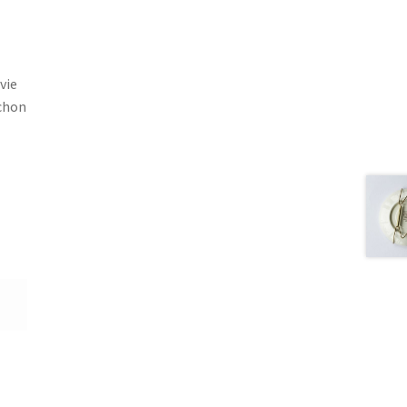
vie
ochon