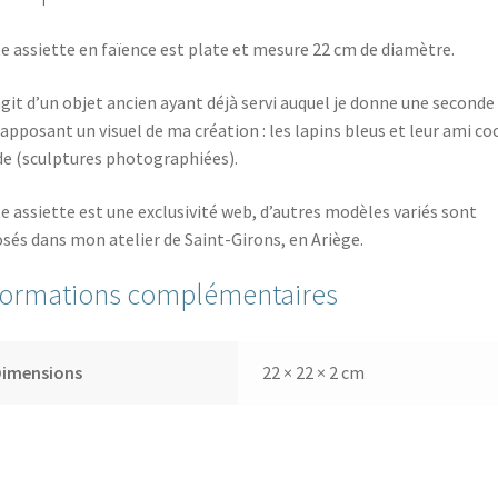
e assiette en faïence est plate et mesure 22 cm de diamètre.
’agit d’un objet ancien ayant déjà servi auquel je donne une seconde 
 apposant un visuel de ma création : les lapins bleus et leur ami c
de (sculptures photographiées).
e assiette est une exclusivité web, d’autres modèles variés sont
sés dans mon atelier de Saint-Girons, en Ariège.
formations complémentaires
Dimensions
22 × 22 × 2 cm
i…