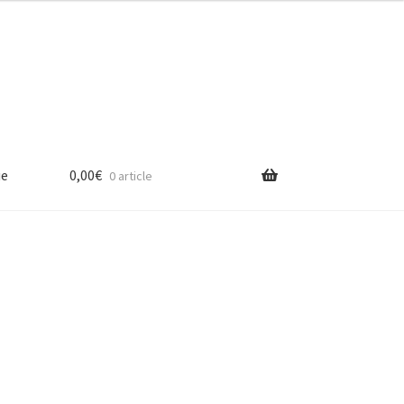
ue
0,00
€
0 article