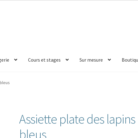
erie
Cours et stages
Sur mesure
Boutiq
 bleus
Assiette plate des lapins
bleus