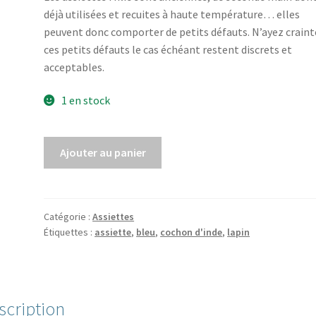
déjà utilisées et recuites à haute température… elles
peuvent donc comporter de petits défauts. N’ayez craint
ces petits défauts le cas échéant restent discrets et
acceptables.
1 en stock
quantité
Ajouter au panier
de
Assiette
plate
des
Catégorie :
Assiettes
Étiquettes :
assiette
,
bleu
,
cochon d'inde
,
lapin
lapins
bleus
scription