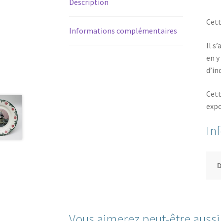
Description
Cett
Informations complémentaires
Il s
en y
d’in
Cett
expo
In
Vous aimerez peut-être auss