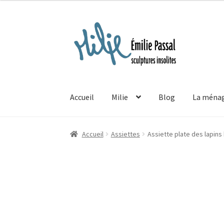
Aller
Aller
à
au
la
contenu
navigation
Accueil
Milie
Blog
La ménag
Accueil
Assiettes
Assiette plate des lapins