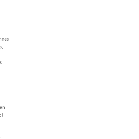
ennes
s,
s
e
 en
 !
c