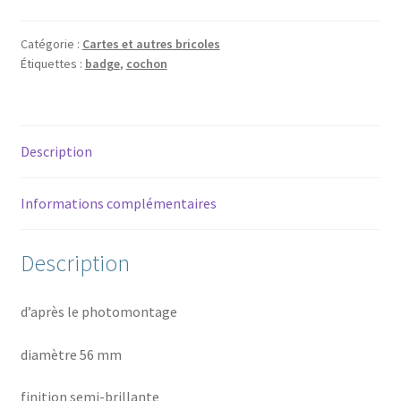
cochon
Catégorie :
Cartes et autres bricoles
Étiquettes :
badge
,
cochon
Description
Informations complémentaires
Description
d’après le photomontage
diamètre 56 mm
finition semi-brillante