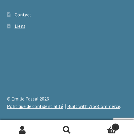
Contact
Liens
© Emilie Passal 2026
Politique de confidentialité
Built with WooCommerce
.
0
Recherche
Recherche