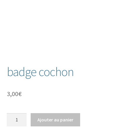
badge cochon
3,00
€
quantité
Ajouter au panier
de
badge