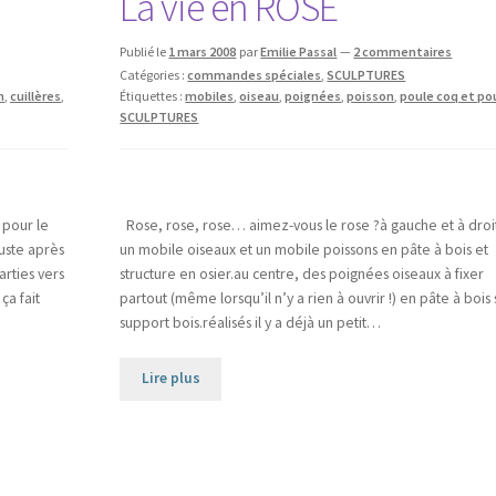
La vie en ROSE
Publié le
1 mars 2008
par
Emilie Passal
—
2 commentaires
Catégories :
commandes spéciales
,
SCULPTURES
n
,
cuillères
,
Étiquettes :
mobiles
,
oiseau
,
poignées
,
poisson
,
poule coq et po
SCULPTURES
 pour le
Rose, rose, rose… aimez-vous le rose ?à gauche et à droi
juste après
un mobile oiseaux et un mobile poissons en pâte à bois et
arties vers
structure en osier.au centre, des poignées oiseaux à fixer
ça fait
partout (même lorsqu’il n’y a rien à ouvrir !) en pâte à bois 
support bois.réalisés il y a déjà un petit…
Lire plus