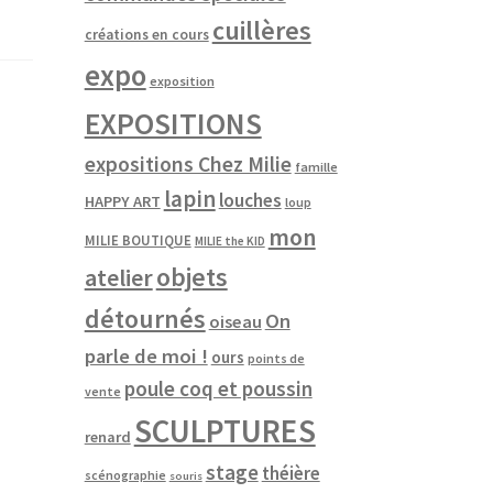
cuillères
créations en cours
expo
exposition
EXPOSITIONS
expositions Chez Milie
famille
lapin
louches
HAPPY ART
loup
mon
MILIE BOUTIQUE
MILIE the KID
objets
atelier
détournés
On
oiseau
parle de moi !
ours
points de
poule coq et poussin
vente
SCULPTURES
renard
stage
théière
scénographie
souris