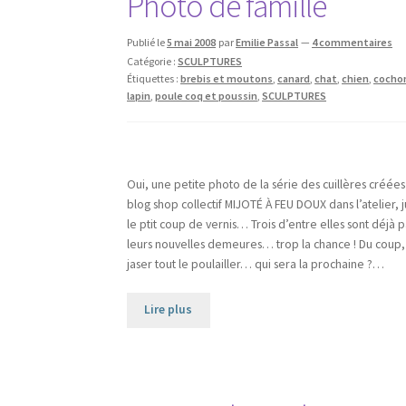
Photo de famille
Publié le
5 mai 2008
par
Emilie Passal
—
4 commentaires
Catégorie :
SCULPTURES
Étiquettes :
brebis et moutons
,
canard
,
chat
,
chien
,
cocho
lapin
,
poule coq et poussin
,
SCULPTURES
Oui, une petite photo de la série des cuillères créées
blog shop collectif MIJOTÉ À FEU DOUX dans l’atelier, 
le ptit coup de vernis… Trois d’entre elles sont déjà p
leurs nouvelles demeures… trop la chance ! Du coup, 
jaser tout le poulailler… qui sera la prochaine ?…
Lire plus