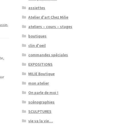
assiettes
Atelier d'art Chez Milie
ussin
,
ateliers – cours – stages
boutiques
clin d'oeil
commandes spéciales
te,
EXPOSITIONS
MILIE Boutique
sur
mon atelier
On parle de moi !
scénographies
SCULPTURES
vie va la vie…