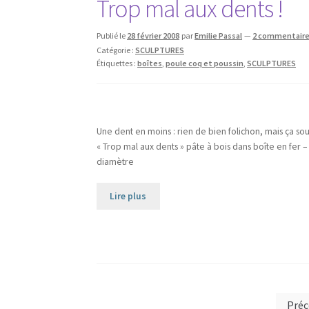
Trop mal aux dents !
Publié le
28 février 2008
par
Emilie Passal
—
2 commentair
Catégorie :
SCULPTURES
Étiquettes :
boîtes
,
poule coq et poussin
,
SCULPTURES
Une dent en moins : rien de bien folichon, mais ça sou
« Trop mal aux dents » pâte à bois dans boîte en fer 
diamètre
Lire plus
Pagination
Préc