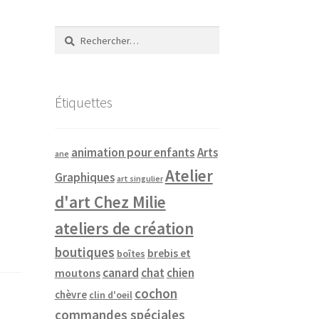
Rechercher :
Étiquettes
animation pour enfants
Arts
ane
Atelier
Graphiques
art singulier
d'art Chez Milie
ateliers de création
boutiques
brebis et
boîtes
canard
chat
chien
moutons
cochon
chèvre
clin d'oeil
commandes spéciales