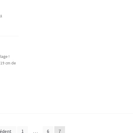
es
lage !
– 19 cm de
édent
1
…
6
7