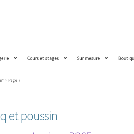
erie
Cours et stages
Sur mesure
Boutiq
in”
Page 7
q et poussin