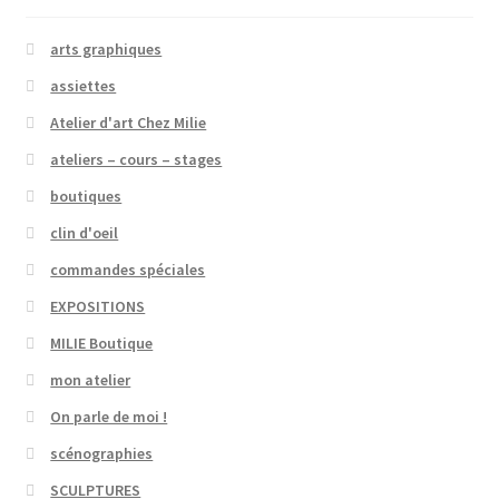
arts graphiques
assiettes
Atelier d'art Chez Milie
ateliers – cours – stages
boutiques
clin d'oeil
commandes spéciales
EXPOSITIONS
MILIE Boutique
mon atelier
On parle de moi !
scénographies
SCULPTURES