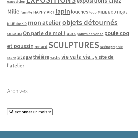
expositions Chez
exposition
lapin
Milie
louches
HAPPY ART
MILIE BOUTIQUE
famille
loup
objets détournés
mon atelier
MILIE the KID
poule coq
On parle de moi !
oiseau
ours
points de vente
SCULPTURES
et poussin
renard
scénographie
vie va la vie...
stage
théière
visite de
vache
souris
l'atelier
Archives
Archives