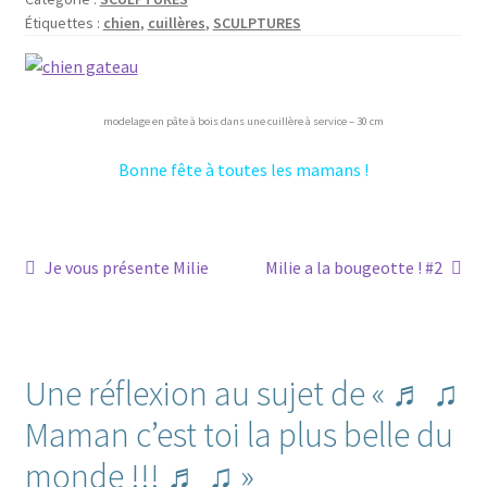
Étiquettes :
chien
,
cuillères
,
SCULPTURES
modelage en pâte à bois dans une cuillère à service – 30 cm
Bonne fête à toutes les mamans !
Navigation
Article
Article
Je vous présente Milie
Milie a la bougeotte ! #2
précédent :
suivant :
de
l’article
Une réflexion au sujet de «
♬ ♫
Maman c’est toi la plus belle du
monde !!! ♬ ♫
»