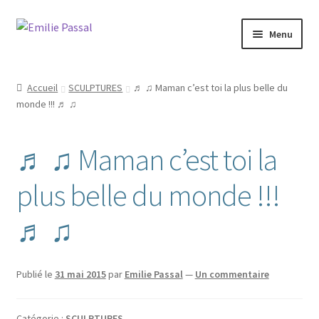
Aller
Aller
Menu
à
au
la
contenu
Accueil
navigation
Accueil
SCULPTURES
♬ ♫ Maman c’est toi la plus belle du
Ouvrir
monde !!! ♬ ♫
Milie
le
menu
Blog
♬ ♫ Maman c’est toi la
enfant
Ouvrir
La ménagerie
plus belle du monde !!!
le
menu
Ouvrir
Cours et stages
♬ ♫
enfant
le
menu
Ouvrir
Sur mesure
enfant
le
Publié le
31 mai 2015
par
Emilie Passal
—
Un commentaire
menu
Boutique
enfant
Catégorie :
SCULPTURES