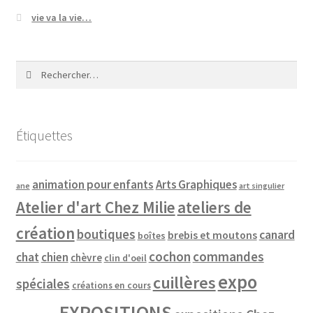
vie va la vie…
Rechercher :
Étiquettes
animation pour enfants
Arts Graphiques
ane
art singulier
Atelier d'art Chez Milie
ateliers de
création
boutiques
canard
brebis et moutons
boîtes
cochon
commandes
chat
chien
chèvre
clin d'oeil
expo
cuillères
spéciales
créations en cours
EXPOSITIONS