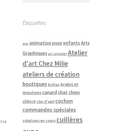
Étiquettes
animation pour enfants
Arts
ane
Atelier
Graphiques
art singulier
d'art Chez Milie
ateliers de création
boutiques
brebis et
boîtes
canard
chat
chien
moutons
cochon
chèvre
clin d'oeil
commandes spéciales
cuillères
créations en cours
otre