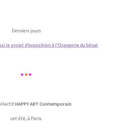
Derniers jours
si le projet d’exposition à l’Orangerie du Sénat
♥
♥
♥
ollectif
HAPPY ART Contemporain
cet été, à Paris.