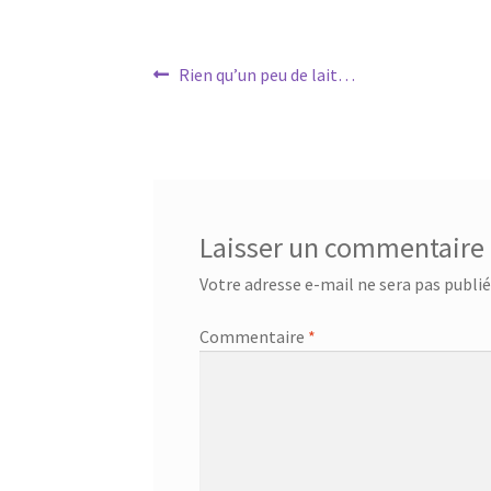
Navigation
Article
Rien qu’un peu de lait…
précédent :
de
l’article
Laisser un commentaire
Votre adresse e-mail ne sera pas publié
Commentaire
*