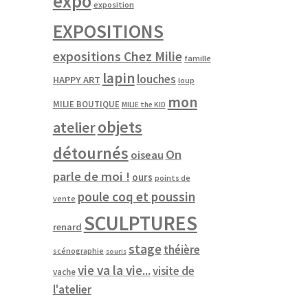
expo
exposition
EXPOSITIONS
expositions Chez Milie
famille
lapin
louches
HAPPY ART
loup
mon
MILIE BOUTIQUE
MILIE the KID
objets
atelier
détournés
On
oiseau
parle de moi !
ours
points de
poule coq et poussin
vente
SCULPTURES
renard
stage
théière
scénographie
souris
vie va la vie...
visite de
vache
l'atelier