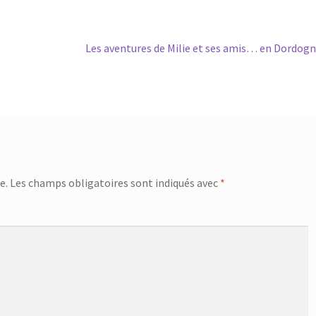
Article
Les aventures de Milie et ses amis… en Dordog
suivant :
e.
Les champs obligatoires sont indiqués avec
*