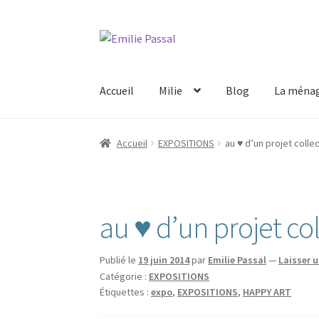
Aller
Aller
à
au
la
contenu
Accueil
Milie
Blog
La ménag
navigation
Accueil
EXPOSITIONS
au ♥ d’un projet collec
au ♥ d’un projet col
Publié le
19 juin 2014
par
Emilie Passal
—
Laisser 
Catégorie :
EXPOSITIONS
Étiquettes :
expo
,
EXPOSITIONS
,
HAPPY ART