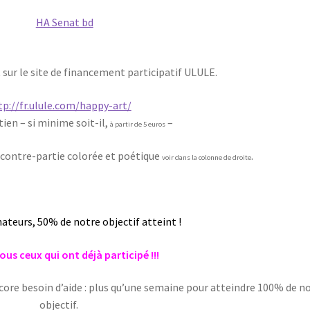
 sur le site de financement participatif ULULE.
tp://fr.ulule.com/happy-art/
ien – si minime soit-il,
–
à partir de 5 euros
 contre-partie colorée et poétique
.
voir dans la colonne de droite
nateurs, 50% de notre objectif atteint !
ous ceux qui ont déjà participé !!!
ore besoin d’aide : plus qu’une semaine pour atteindre 100% de n
objectif.