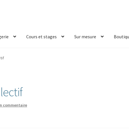
erie
Cours et stages
Sur mesure
Boutiq
tif
lectif
un commentaire