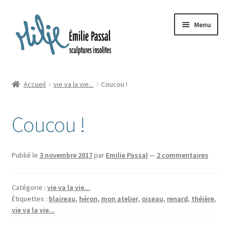
Aller
Aller
Menu
à
au
la
contenu
navigation
Accueil
Accueil
vie va la vie...
Coucou !
Ouvrir
Milie
le
Coucou !
menu
Blog
enfant
Ouvrir
La ménagerie
Publié le
3 novembre 2017
par
Emilie Passal
—
2 commentaires
le
menu
Ouvrir
Cours et stages
enfant
Catégorie :
vie va la vie...
le
Étiquettes :
blaireau
,
héron
,
mon atelier
,
oiseau
,
renard
,
théière
,
menu
Ouvrir
Sur mesure
vie va la vie...
enfant
le
menu