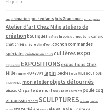
Étiquettes
animation pour enfants
Arts Graphiques
ane
art singulier
Atelier d'art Chez Milie
ateliers de
création
boutiques
canard
brebis et moutons
boîtes
cochon
commandes
chat
chien
chèvre
clin d'oeil
expo
cuillères
spéciales
créations en cours
EXPOSITIONS
expositions Chez
exposition
lapin
Milie
louches
HAPPY ART
MILIE BOUTIQUE
famille
loup
objets détournés
mon atelier
MILIE the KID
poule coq
On parle de moi !
oiseau
ours
points de vente
SCULPTURES
et poussin
renard
scénographie
vie va la vie...
stage
théière
visite de
vache
souris