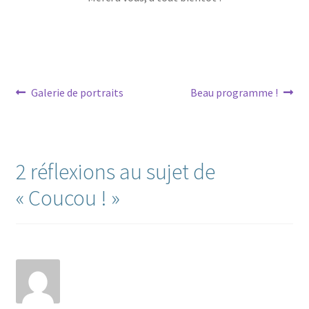
Navigation
Article
Article
Galerie de portraits
Beau programme !
précédent :
suivant :
de
l’article
2 réflexions au sujet de
«
Coucou !
»