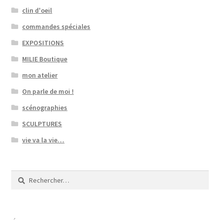
clin d'oeil
commandes spéciales
EXPOSITIONS
MILIE Boutique
mon atelier
On parle de moi !
scénographies
SCULPTURES
vie va la vie…
Rechercher :