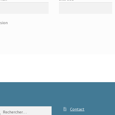
usion
ercher :
Contact