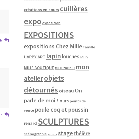
cuillères
créations en cours
expo
exposition
EXPOSITIONS
e
expositions Chez Milie
famille
lapin
louches
HAPPY ART
loup
mon
MILIE BOUTIQUE
MILIE the KID
objets
atelier
détournés
On
oiseau
parle de moi !
ours
points de
poule coq et poussin
vente
e
SCULPTURES
renard
stage
théière
scénographie
souris