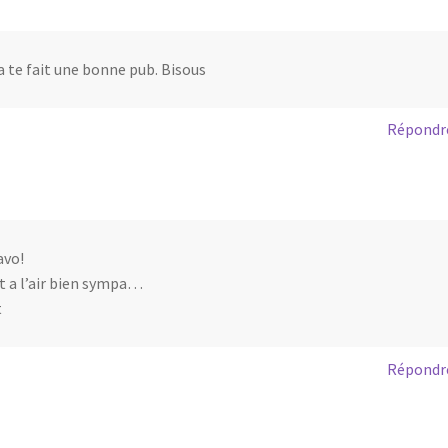
la te fait une bonne pub. Bisous
Répondr
avo!
t a l’air bien sympa…
t
Répondr