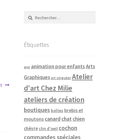
Rechercher :
Étiquettes
animation pour enfants
Arts
ane
Atelier
Graphiques
art singulier
rt
d'art Chez Milie
ateliers de création
boutiques
brebis et
boîtes
canard
chat
chien
moutons
cochon
chèvre
clin d'oeil
commandes spéciales