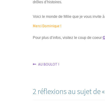
drôles d’histoires.
Voici le monde de Milie que je vous invite 
Merci Dominique !
Pour plus d’infos, visitez le coup de coeur
Navigation
Article
AU BOULOT !
précédent :
de
l’article
2 réflexions au sujet de 