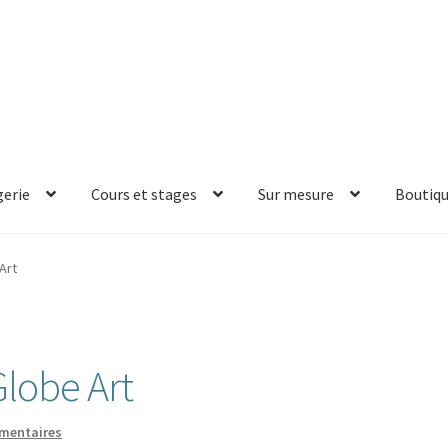
erie
Cours et stages
Sur mesure
Boutiq
Art
lobe Art
mentaires