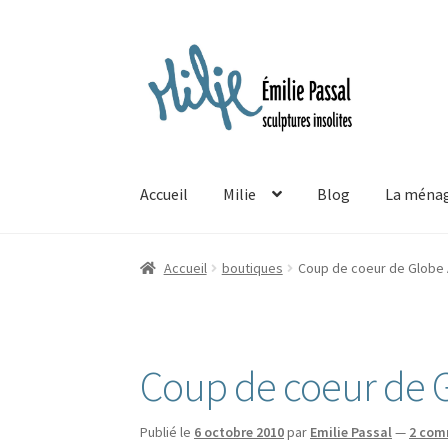
Aller
Aller
à
au
la
contenu
navigation
Accueil
Milie
Blog
La ménag
Accueil
boutiques
Coup de coeur de Globe 
Coup de coeur de G
Publié le
6 octobre 2010
par
Emilie Passal
—
2 com