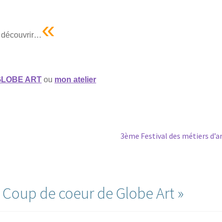
«
à découvrir…
GLOBE ART
ou
mon atelier
Article
3ème Festival des métiers d’a
suivant :
«
Coup de coeur de Globe Art
»