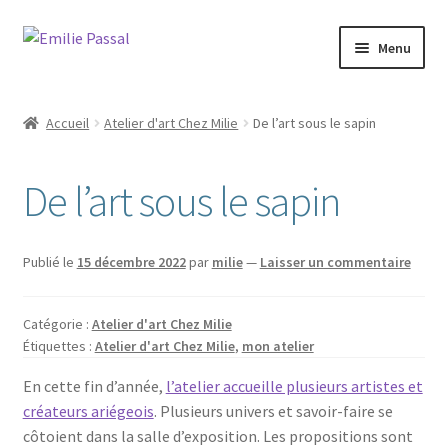
Aller
Aller
Menu
à
au
la
contenu
Accueil
navigation
Accueil
Atelier d'art Chez Milie
De l’art sous le sapin
Ouvrir
Milie
le
De l’art sous le sapin
menu
Blog
enfant
Ouvrir
La ménagerie
Publié le
15 décembre 2022
par
milie
—
Laisser un commentaire
le
menu
Ouvrir
Cours et stages
enfant
Catégorie :
Atelier d'art Chez Milie
le
Étiquettes :
Atelier d'art Chez Milie
,
mon atelier
menu
Ouvrir
Sur mesure
enfant
le
En cette fin d’année,
l’atelier accueille plusieurs artistes et
menu
créateurs ariégeois
. Plusieurs univers et savoir-faire se
Boutique
enfant
côtoient dans la salle d’exposition. Les propositions sont