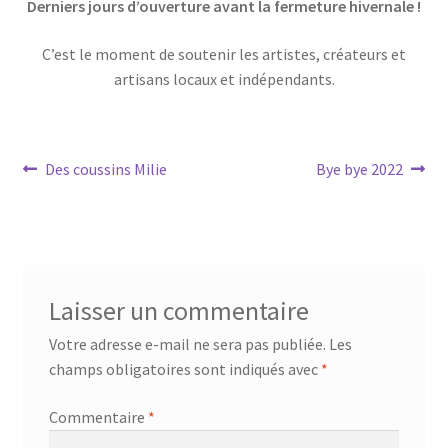
Derniers jours d’ouverture avant la fermeture hivernale !
C’est le moment de soutenir les artistes, créateurs et
artisans locaux et indépendants.
Navigation
Article
Article
Des coussins Milie
Bye bye 2022
précédent :
suivant :
de
l’article
Laisser un commentaire
Votre adresse e-mail ne sera pas publiée.
Les
champs obligatoires sont indiqués avec
*
Commentaire
*