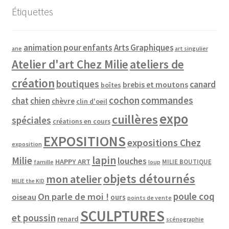
Étiquettes
animation pour enfants
Arts Graphiques
ane
art singulier
Atelier d'art Chez Milie
ateliers de
création
boutiques
canard
brebis et moutons
boîtes
cochon
commandes
chat
chien
chèvre
clin d'oeil
expo
cuillères
spéciales
créations en cours
EXPOSITIONS
expositions Chez
exposition
lapin
Milie
louches
HAPPY ART
MILIE BOUTIQUE
famille
loup
objets détournés
mon atelier
MILIE the KID
poule coq
On parle de moi !
oiseau
ours
points de vente
SCULPTURES
et poussin
renard
scénographie