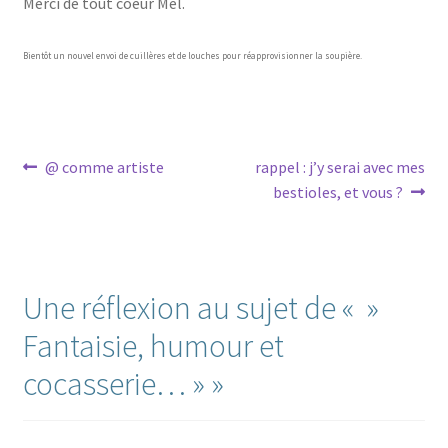
Merci de tout coeur Mel.
Bientôt un nouvel envoi de cuillères et de louches pour réapprovisionner la soupière.
Navigation
Article
Article
@ comme artiste
rappel : j’y serai avec mes
précédent :
suivant :
bestioles, et vous ?
de
l’article
Une réflexion au sujet de «
»
Fantaisie, humour et
cocasserie… »
»