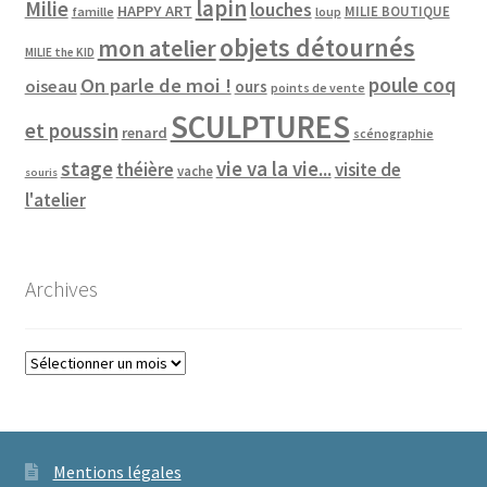
lapin
Milie
louches
HAPPY ART
MILIE BOUTIQUE
famille
loup
objets détournés
mon atelier
MILIE the KID
poule coq
On parle de moi !
oiseau
ours
points de vente
SCULPTURES
et poussin
renard
scénographie
vie va la vie...
stage
théière
visite de
vache
souris
l'atelier
Archives
Archives
Mentions légales