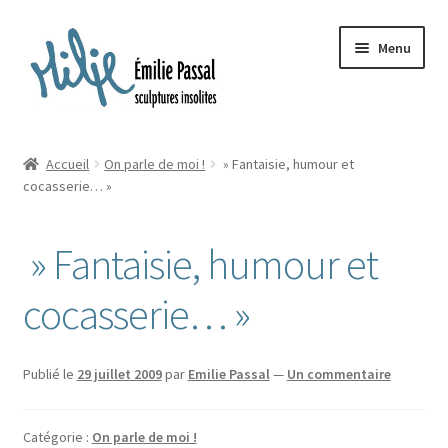
Aller
Aller
Menu
à
au
la
contenu
navigation
Accueil
Accueil
On parle de moi !
» Fantaisie, humour et
Ouvrir
cocasserie… »
Milie
le
menu
Blog
» Fantaisie, humour et
enfant
Ouvrir
La ménagerie
cocasserie… »
le
menu
Ouvrir
Cours et stages
enfant
le
Publié le
29 juillet 2009
par
Emilie Passal
—
Un commentaire
menu
Ouvrir
Sur mesure
enfant
le
Catégorie :
On parle de moi !
menu