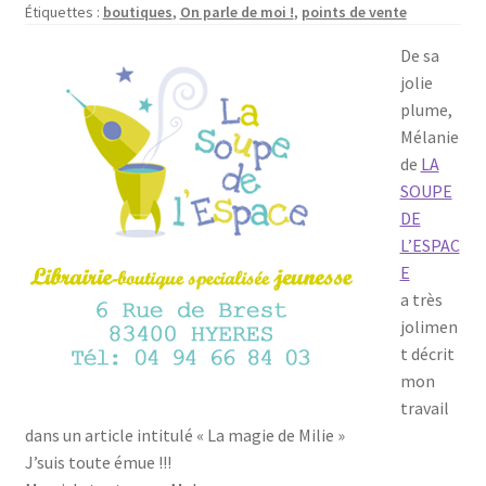
Boutique
Étiquettes :
boutiques
,
On parle de moi !
,
points de vente
enfant
De sa
jolie
plume,
Mélanie
de
LA
SOUPE
DE
L’ESPAC
E
a très
jolimen
t décrit
mon
travail
dans un article intitulé « La magie de Milie »
J’suis toute émue !!!