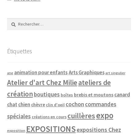
Rechercher :
Étiquettes
animation pour enfants
Arts Graphiques
ane
art singulier
Atelier d'art Chez Milie
ateliers de
création
boutiques
canard
brebis et moutons
boîtes
cochon
commandes
chat
chien
chèvre
clin d'oeil
expo
cuillères
spéciales
créations en cours
EXPOSITIONS
expositions Chez
exposition