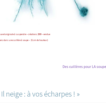
ue et originale
à suspendre –
créations 2009 – vendue
bois dans une cuillère à soupe – 21 cm de hauteur)
Article
Des cuillères pour LA soupe
suivant :
«
Il neige : à vos écharpes !
»