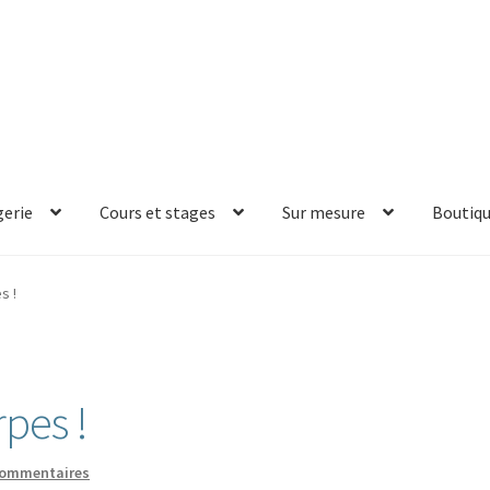
erie
Cours et stages
Sur mesure
Boutiq
s !
rpes !
commentaires