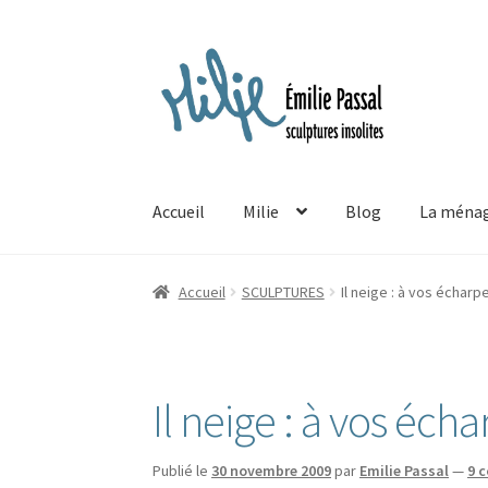
Aller
Aller
à
au
la
contenu
navigation
Accueil
Milie
Blog
La ménag
Accueil
SCULPTURES
Il neige : à vos écharpe
Il neige : à vos écha
Publié le
30 novembre 2009
par
Emilie Passal
—
9 