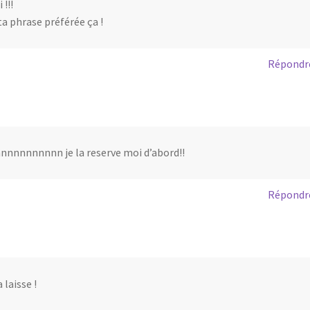
 !!!
ta phrase préférée ça !
Répondr
nnnnnnnn je la reserve moi d’abord!!
Répondr
 laisse !