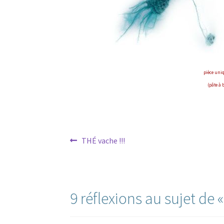
pièce uniq
(pâte à 
Navigation
Article
THÉ vache !!!
précédent :
de
l’article
9 réflexions au sujet de 