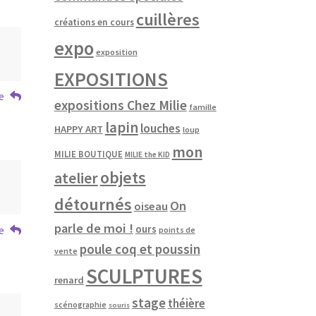
cuillères
créations en cours
expo
exposition
EXPOSITIONS
e
expositions Chez Milie
famille
lapin
louches
HAPPY ART
loup
mon
MILIE BOUTIQUE
MILIE the KID
objets
atelier
détournés
On
oiseau
parle de moi !
ours
e
points de
poule coq et poussin
vente
SCULPTURES
renard
stage
théière
scénographie
souris