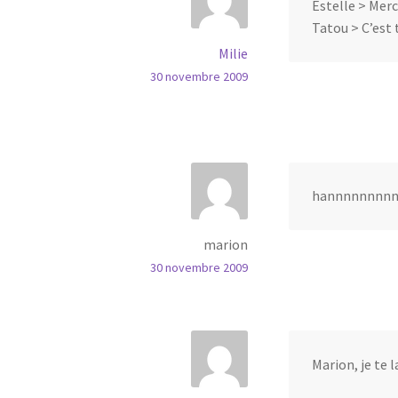
Estelle > Merci
Tatou > C’est 
Milie
30 novembre 2009
hannnnnnnnnnn
marion
30 novembre 2009
Marion, je te la