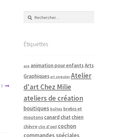
Rechercher :
Étiquettes
animation pour enfants
Arts
ane
Atelier
Graphiques
art singulier
d'art Chez Milie
 !
ateliers de création
boutiques
brebis et
boîtes
canard
chat
chien
moutons
cochon
chèvre
clin d'oeil
commandes spéciales