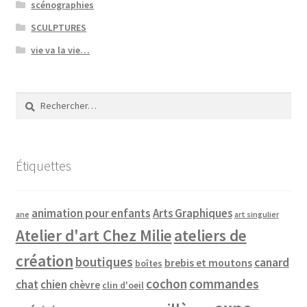
scénographies
SCULPTURES
vie va la vie…
Rechercher :
Étiquettes
animation pour enfants
Arts Graphiques
ane
art singulier
Atelier d'art Chez Milie
ateliers de
création
boutiques
canard
brebis et moutons
boîtes
cochon
commandes
chat
chien
chèvre
clin d'oeil