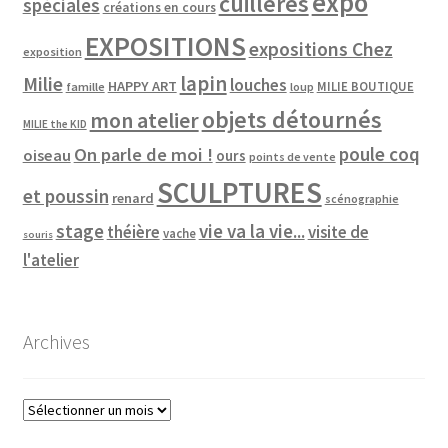
expo
cuillères
spéciales
créations en cours
EXPOSITIONS
expositions Chez
exposition
lapin
Milie
louches
HAPPY ART
MILIE BOUTIQUE
famille
loup
objets détournés
mon atelier
MILIE the KID
poule coq
On parle de moi !
oiseau
ours
points de vente
SCULPTURES
et poussin
renard
scénographie
vie va la vie...
stage
théière
visite de
vache
souris
l'atelier
Archives
Archives