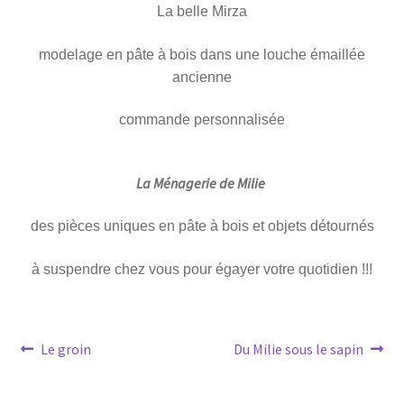
La belle Mirza
modelage en pâte à bois dans une louche émaillée
ancienne
commande personnalisée
La Ménagerie de Milie
des pièces uniques en pâte à bois et objets détournés
à suspendre chez vous pour égayer votre quotidien !!!
Navigation
Article
Article
Le groin
Du Milie sous le sapin
précédent :
suivant :
de