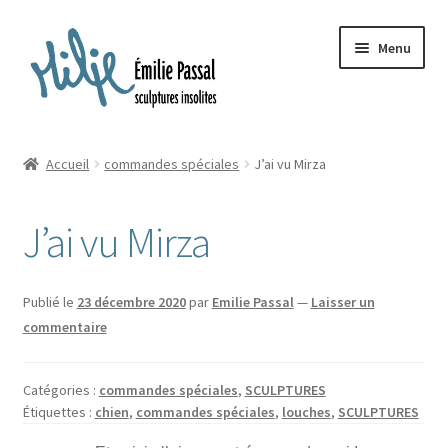
Aller
Aller
Menu
à
au
la
contenu
navigation
Accueil
Accueil
commandes spéciales
J’ai vu Mirza
Ouvrir
Milie
le
J’ai vu Mirza
menu
Blog
enfant
Ouvrir
La ménagerie
Publié le
23 décembre 2020
par
Emilie Passal
—
Laisser un
le
commentaire
menu
Ouvrir
Cours et stages
enfant
le
Catégories :
commandes spéciales
,
SCULPTURES
menu
Ouvrir
Sur mesure
Étiquettes :
chien
,
commandes spéciales
,
louches
,
SCULPTURES
enfant
le
menu