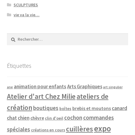
SCULPTURES
vie va la vie…
Rechercher :
Étiquettes
animation pour enfants
Arts Graphiques
ane
art singulier
Atelier d'art Chez Milie
ateliers de
création
boutiques
canard
brebis et moutons
boîtes
cochon
commandes
chat
chien
chèvre
clin d'oeil
expo
cuillères
spéciales
créations en cours