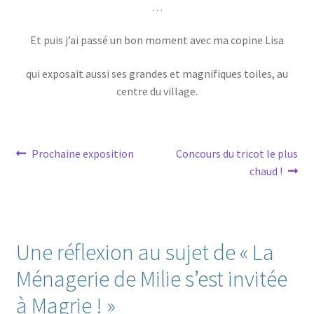
…
Et puis j’ai passé un bon moment avec ma copine Lisa
qui exposait aussi ses grandes et magnifiques toiles, au
centre du village.
Navigation
Article
Article
Prochaine exposition
Concours du tricot le plus
précédent :
suivant :
chaud !
de
l’article
Une réflexion au sujet de «
La
Ménagerie de Milie s’est invitée
à Magrie !
»