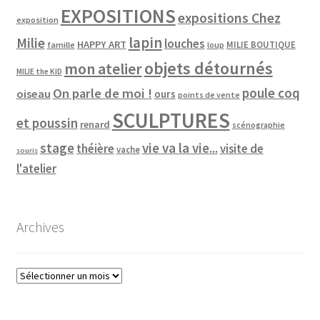
EXPOSITIONS
expositions Chez
exposition
lapin
Milie
louches
HAPPY ART
MILIE BOUTIQUE
famille
loup
objets détournés
mon atelier
MILIE the KID
poule coq
On parle de moi !
oiseau
ours
points de vente
SCULPTURES
et poussin
renard
scénographie
vie va la vie...
stage
théière
visite de
vache
souris
l'atelier
Archives
Archives