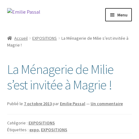
Aller
Aller
Menu
à
au
la
contenu
Accueil
navigation
Accueil
EXPOSITIONS
La Ménagerie de Milie s’est invitée à
Ouvrir
Magrie !
Milie
le
menu
Blog
La Ménagerie de Milie
enfant
Ouvrir
La ménagerie
s’est invitée à Magrie !
le
menu
Ouvrir
Cours et stages
enfant
le
Publié le
7 octobre 2013
par
Emilie Passal
—
Un commentaire
menu
Ouvrir
Sur mesure
enfant
le
Catégorie :
EXPOSITIONS
menu
Boutique
Étiquettes :
expo
,
EXPOSITIONS
enfant