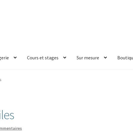
erie
Cours et stages
Sur mesure
Boutiq
s
iles
ommentaires