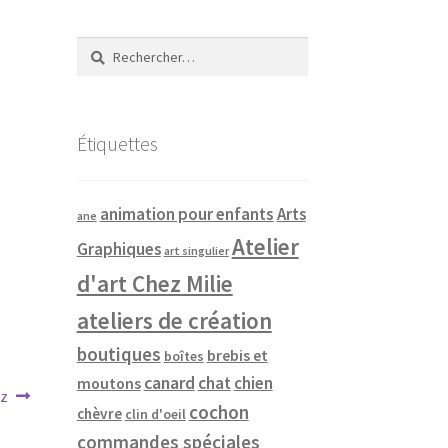
Rechercher :
Étiquettes
animation pour enfants
Arts
ane
Atelier
Graphiques
art singulier
d'art Chez Milie
ateliers de création
boutiques
brebis et
boîtes
canard
chat
chien
moutons
ez
cochon
chèvre
clin d'oeil
commandes spéciales