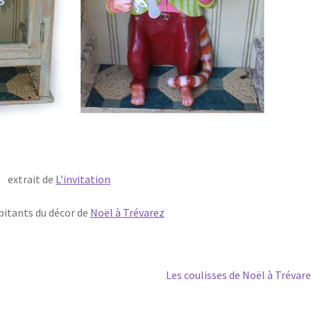
extrait de
L’invitation
bitants du décor de
Noël à Trévarez
Article
Les coulisses de Noël à Trévar
suivant :