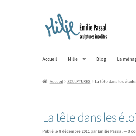
Aller
Aller
à
au
la
contenu
navigation
Accueil
Milie
Blog
La ménag
Accueil
SCULPTURES
La tête dans les étoile
La tête dans les éto
Publié le
8 décembre 2011
par
Emilie Passal
—
3 c