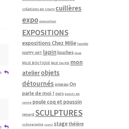
cuillères
créations en cours
expo
exposition
EXPOSITIONS
expositions Chez Milie
famille
lapin
louches
HAPPY ART
loup
mon
MILIE BOUTIQUE
MILIE the KID
objets
atelier
e
détournés
On
oiseau
parle de moi !
ours
points de
poule coq et poussin
vente
SCULPTURES
renard
stage
théière
scénographie
souris
e