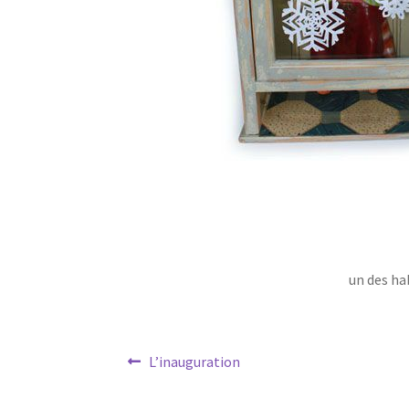
un des ha
Navigation
Article
L’inauguration
précédent :
de