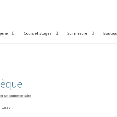
erie
Cours et stages
Sur mesure
Boutiq
e
hèque
ser un commentaire
,
tasse