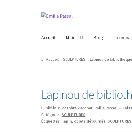
Aller
Aller
à
au
la
contenu
Accueil
Milie
Blog
La ménag
navigation
Accueil
SCULPTURES
Lapinou de bibliothèqu
Lapinou de bibliot
Publié le
19 octobre 2022
par
Emilie Passal
—
Lais
Catégorie :
SCULPTURES
Étiquettes :
lapin
,
objets détournés
,
SCULPTURES