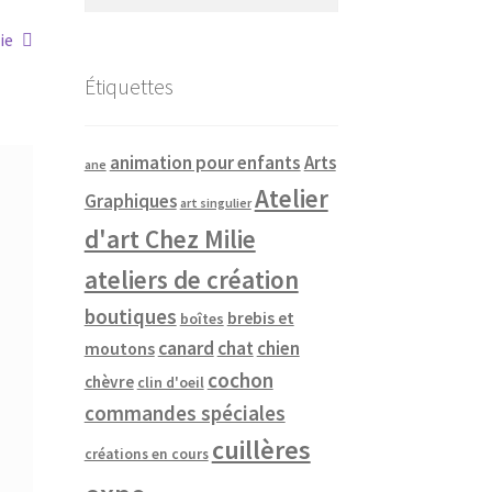
ie
Étiquettes
animation pour enfants
Arts
ane
Atelier
Graphiques
art singulier
d'art Chez Milie
ateliers de création
boutiques
brebis et
boîtes
canard
chat
chien
moutons
cochon
chèvre
clin d'oeil
commandes spéciales
cuillères
créations en cours