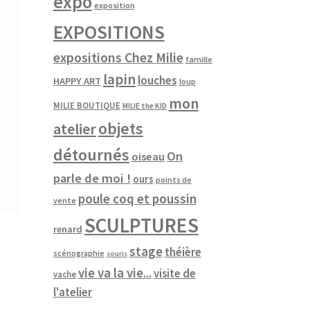
expo
exposition
EXPOSITIONS
expositions Chez Milie
famille
lapin
louches
HAPPY ART
loup
mon
MILIE BOUTIQUE
MILIE the KID
objets
atelier
détournés
On
oiseau
parle de moi !
ours
points de
poule coq et poussin
vente
SCULPTURES
renard
stage
théière
scénographie
souris
vie va la vie...
visite de
vache
l'atelier