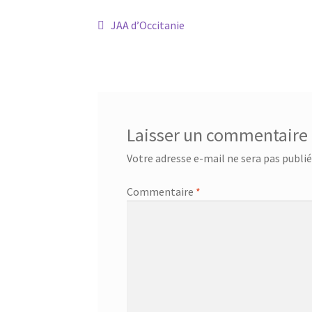
Navigation
Article
JAA d’Occitanie
précédent :
de
l’article
Laisser un commentaire
Votre adresse e-mail ne sera pas publié
Commentaire
*