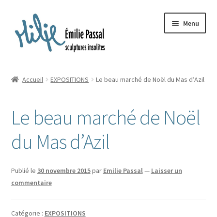
Aller
Aller
Menu
à
au
la
contenu
navigation
Accueil
Accueil
EXPOSITIONS
Le beau marché de Noël du Mas d’Azil
Ouvrir
Milie
le
Le beau marché de Noël
menu
Blog
enfant
du Mas d’Azil
Ouvrir
La ménagerie
le
menu
Ouvrir
Cours et stages
Publié le
30 novembre 2015
par
Emilie Passal
—
Laisser un
enfant
le
commentaire
menu
Ouvrir
Sur mesure
enfant
le
Catégorie :
EXPOSITIONS
menu