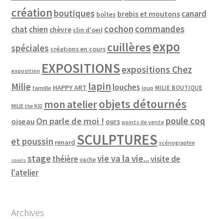
création
boutiques
canard
brebis et moutons
boîtes
cochon
commandes
chat
chien
chèvre
clin d'oeil
expo
cuillères
spéciales
créations en cours
EXPOSITIONS
expositions Chez
exposition
lapin
Milie
louches
HAPPY ART
MILIE BOUTIQUE
famille
loup
objets détournés
mon atelier
MILIE the KID
poule coq
On parle de moi !
oiseau
ours
points de vente
SCULPTURES
et poussin
renard
scénographie
vie va la vie...
stage
théière
visite de
vache
souris
l'atelier
Archives