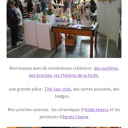
Mon espace avec de nombreuses créations :
des cuillères
,
des broches
,
les théières de la forêt
,
une grande pièce :
Thé-lait-chat
, des cartes postales, des
badges…
Mes proches voisines : les céramiques d’
Hilde Segers
et les
peintures d’
Agnès Charve