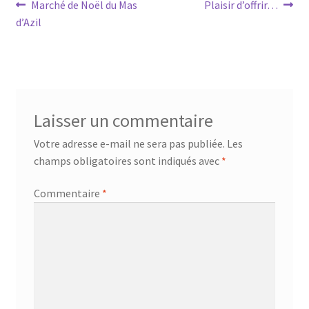
Navigation
Article
Article
Marché de Noël du Mas
Plaisir d’offrir…
précédent :
suivant :
d’Azil
de
l’article
Laisser un commentaire
Votre adresse e-mail ne sera pas publiée.
Les
champs obligatoires sont indiqués avec
*
Commentaire
*