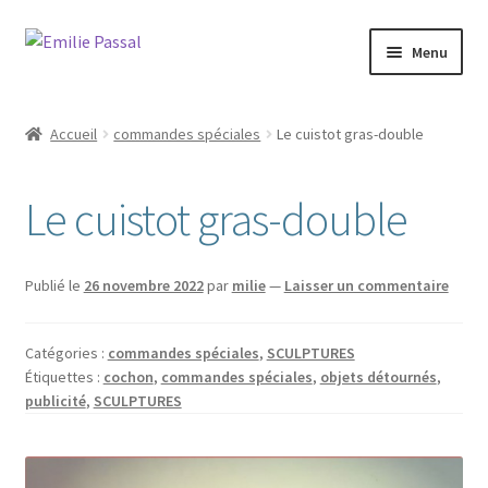
Aller
Aller
Menu
à
au
la
contenu
Accueil
navigation
Accueil
commandes spéciales
Le cuistot gras-double
Ouvrir
Milie
le
Le cuistot gras-double
menu
Blog
enfant
Ouvrir
La ménagerie
Publié le
26 novembre 2022
par
milie
—
Laisser un commentaire
le
menu
Ouvrir
Cours et stages
enfant
Catégories :
commandes spéciales
,
SCULPTURES
le
Étiquettes :
cochon
,
commandes spéciales
,
objets détournés
,
menu
Ouvrir
Sur mesure
publicité
,
SCULPTURES
enfant
le
menu
Boutique
enfant