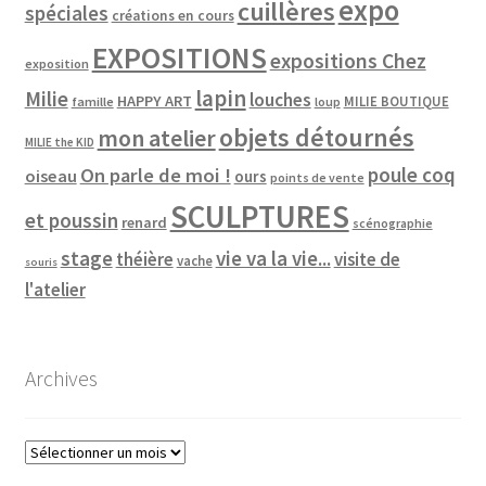
expo
cuillères
spéciales
créations en cours
EXPOSITIONS
expositions Chez
exposition
lapin
Milie
louches
HAPPY ART
MILIE BOUTIQUE
famille
loup
objets détournés
mon atelier
MILIE the KID
poule coq
On parle de moi !
oiseau
ours
points de vente
SCULPTURES
et poussin
renard
scénographie
vie va la vie...
stage
théière
visite de
vache
souris
l'atelier
Archives
Archives