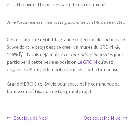
et j’ai trouvé cette petite marmite en céramique.
Je ne l’ai pas mesuré, il est assez grand, entre 35 et 40 cm de hauteur.
Cette sculpture rejoint la grande collection de cochons de
Sylvie dont le projet est de créer un musée du GROIN 🐽,
100% 🐷. J’avais déjà réalisé
Les marmitons bien salés
pour
participer à cette belle exposition
Le GROIN
qu’avez
organisé à Montpellier notre fameuse collectionneuse.
Grand MERCI à toi Sylvie pour cette belle commande et
bonne concrétisation de ton grand projet.
Navigation
Article
Article
Boutique de Noël
Des coussins Milie
précédent :
suivant :
de