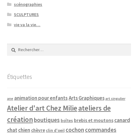
scénographies
SCULPTURES
vie va la vie…
Rechercher :
Étiquettes
animation pour enfants
Arts Graphiques
ane
art singulier
Atelier d'art Chez Milie
ateliers de
création
boutiques
canard
brebis et moutons
boîtes
cochon
commandes
chat
chien
chèvre
clin d'oeil