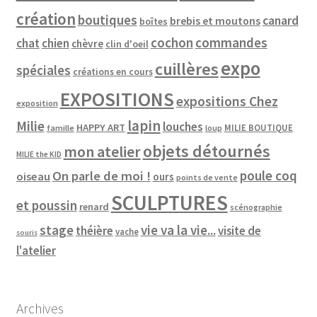
création
boutiques
canard
brebis et moutons
boîtes
cochon
commandes
chat
chien
chèvre
clin d'oeil
expo
cuillères
spéciales
créations en cours
EXPOSITIONS
expositions Chez
exposition
lapin
Milie
louches
HAPPY ART
MILIE BOUTIQUE
famille
loup
objets détournés
mon atelier
MILIE the KID
poule coq
On parle de moi !
oiseau
ours
points de vente
SCULPTURES
et poussin
renard
scénographie
vie va la vie...
stage
théière
visite de
vache
souris
l'atelier
Archives