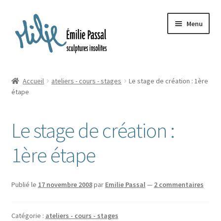
Aller
Aller
Menu
à
au
la
contenu
navigation
Accueil
Accueil
ateliers - cours - stages
Le stage de création : 1ère
Ouvrir
étape
Milie
le
menu
Blog
Le stage de création :
enfant
Ouvrir
La ménagerie
1ère étape
le
menu
Ouvrir
Cours et stages
enfant
le
Publié le
17 novembre 2008
par
Emilie Passal
—
2 commentaires
menu
Ouvrir
Sur mesure
enfant
le
Catégorie :
ateliers - cours - stages
menu