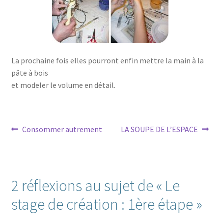
La prochaine fois elles pourront enfin mettre la main à la
pâte à bois
et modeler le volume en détail.
Navigation
Article
Article
Consommer autrement
LA SOUPE DE L’ESPACE
précédent :
suivant :
de
l’article
2 réflexions au sujet de «
Le
stage de création : 1ère étape
»