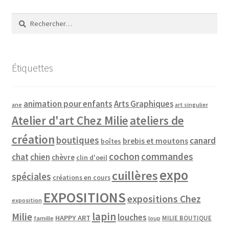
Rechercher :
Étiquettes
animation pour enfants
Arts Graphiques
ane
art singulier
Atelier d'art Chez Milie
ateliers de
création
boutiques
canard
brebis et moutons
boîtes
cochon
commandes
chat
chien
chèvre
clin d'oeil
expo
cuillères
spéciales
créations en cours
EXPOSITIONS
expositions Chez
exposition
lapin
Milie
louches
HAPPY ART
MILIE BOUTIQUE
famille
loup