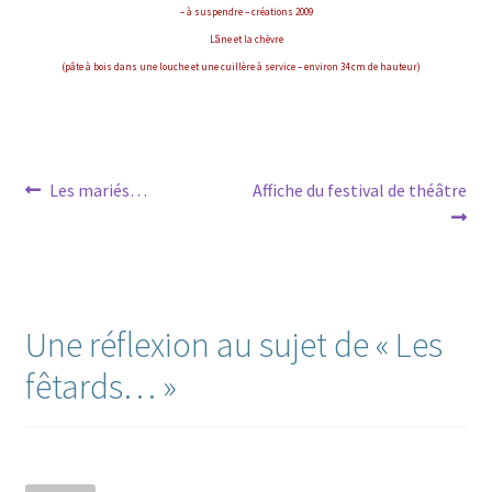
–
à suspendre –
créations 2009
L’âne et la chèvre
(pâte à bois dans une louche et une cuillère à service – environ 34 cm de hauteur)
Navigation
Article
Article
Les mariés…
Affiche du festival de théâtre
précédent :
suivant :
de
l’article
Une réflexion au sujet de «
Les
fêtards…
»