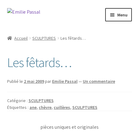
Aller
Aller
Menu
à
au
la
contenu
Accueil
navigation
Accueil
SCULPTURES
Les fêtards…
Ouvrir
Milie
le
Les fêtards…
menu
Blog
enfant
Ouvrir
La ménagerie
Publié le
2 mai 2009
par
Emilie Passal
—
Un commentaire
le
menu
Ouvrir
Cours et stages
enfant
Catégorie :
SCULPTURES
le
Étiquettes :
ane
,
chèvre
,
cuillères
,
SCULPTURES
menu
Ouvrir
Sur mesure
enfant
le
menu
pièces uniques et originales
Boutique
enfant