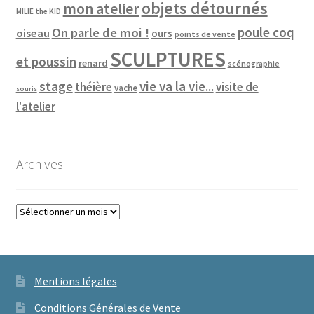
objets détournés
mon atelier
MILIE the KID
poule coq
On parle de moi !
oiseau
ours
points de vente
SCULPTURES
et poussin
renard
scénographie
vie va la vie...
stage
théière
visite de
vache
souris
l'atelier
Archives
Archives
Mentions légales
Conditions Générales de Vente