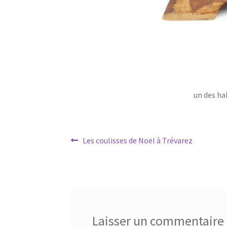
un des ha
Navigation
Article
Les coulisses de Noël à Trévarez
précédent :
de
l’article
Laisser un commentaire