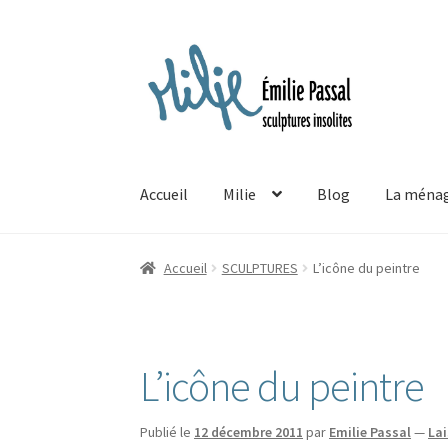
Aller
Aller
à
au
la
contenu
navigation
Accueil
Milie
Blog
La ménag
Accueil
SCULPTURES
L’icône du peintre
L’icône du peintre
Publié le
12 décembre 2011
par
Emilie Passal
—
La