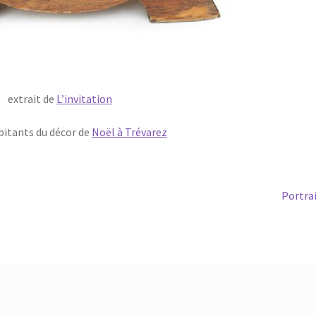
extrait de
L’invitation
bitants du décor de
Noël à Trévarez
Article
Portra
suivant 