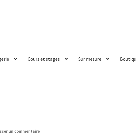
erie
Cours et stages
Sur mesure
Boutiq
isser un commentaire