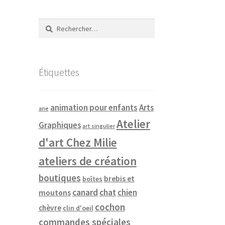
Rechercher :
Étiquettes
animation pour enfants
Arts
ane
Atelier
Graphiques
art singulier
d'art Chez Milie
ateliers de création
boutiques
brebis et
boîtes
canard
chat
chien
moutons
cochon
chèvre
clin d'oeil
commandes spéciales