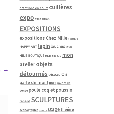
cuillères
créations en cours
expo
exposition
EXPOSITIONS
expositions Chez Milie
famille
lapin
louches
HAPPY ART
loup
mon
MILIE BOUTIQUE
MILIE the KID
objets
atelier
it
détournés
On
oiseau
:
parle de moi !
ours
points de
poule coq et poussin
vente
SCULPTURES
renard
stage
théière
scénographie
souris