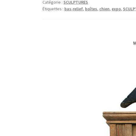
Catégorie :
SCULPTURES
Étiquettes :
bas-relief
,
boîtes
,
chien
,
expo
,
SCULP
M