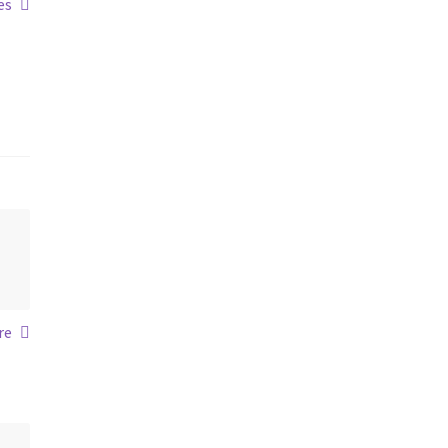
es
re