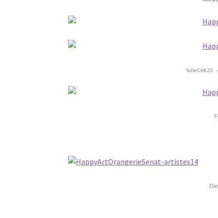
Sofie CHEZE 
F
Dan