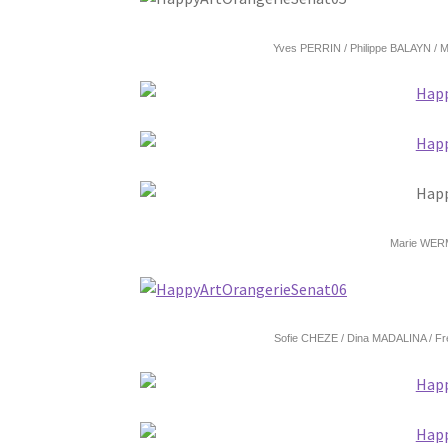
Yves PERRIN /
Philippe BALAYN /
Marie WE
Sofie CHEZE /
Dina MADALINA /
Fr