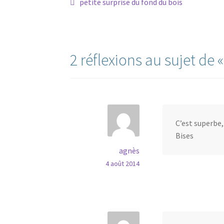
Navigation
Article
petite surprise du fond du bois
précédent :
de
l’article
2 réflexions au sujet de 
C’est superbe,
Bises
agnès
4 août 2014