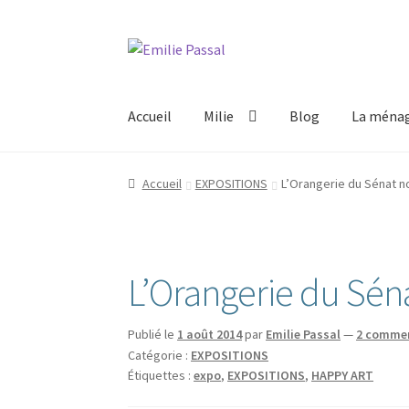
Aller
Aller
à
au
la
contenu
Accueil
Milie
Blog
La ménag
navigation
Accueil
EXPOSITIONS
L’Orangerie du Sénat no
L’Orangerie du Séna
Publié le
1 août 2014
par
Emilie Passal
—
2 commen
Catégorie :
EXPOSITIONS
Étiquettes :
expo
,
EXPOSITIONS
,
HAPPY ART