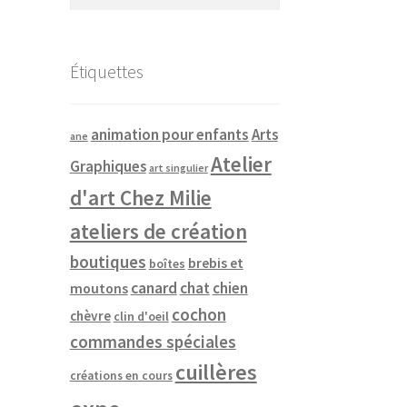
Étiquettes
animation pour enfants
Arts
ane
Atelier
Graphiques
art singulier
d'art Chez Milie
ateliers de création
boutiques
brebis et
boîtes
canard
chat
chien
moutons
cochon
chèvre
clin d'oeil
commandes spéciales
cuillères
créations en cours