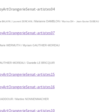
e BALAYN / Laurent DORCHIN /
Marianne DAMBLON /
Marina DH – Jean-Xavier DUBEAU
Marie WERMUTH /
Myriam GAUTHIER-MOREAU
GAUTHIER-MOREAU /
Danielle LE BRICQUIR
 KADDOUR /
Martine NONNENMACHER