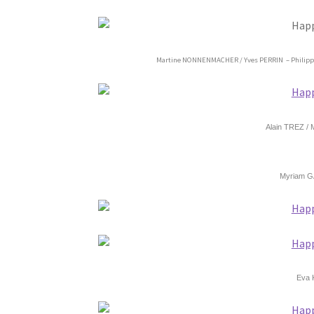
Martine NONNENMACHER / Yves PERRIN – Philipp
Alain TREZ /
Myriam 
Eva