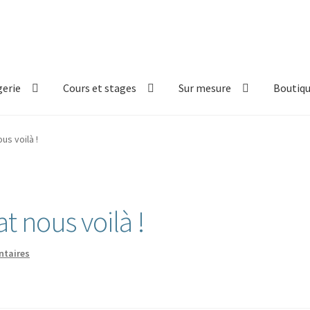
erie
Cours et stages
Sur mesure
Boutiq
us voilà !
t nous voilà !
taires