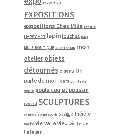
expo
exposition
EXPOSITIONS
expositions Chez Milie
famille
lapin
louches
HAPPY ART
loup
mon
MILIE BOUTIQUE
MILIE the KID
objets
atelier
détournés
On
oiseau
parle de moi !
ours
points de
poule coq et poussin
vente
SCULPTURES
renard
stage
théière
scénographie
souris
vie va la vie...
visite de
vache
l'atelier