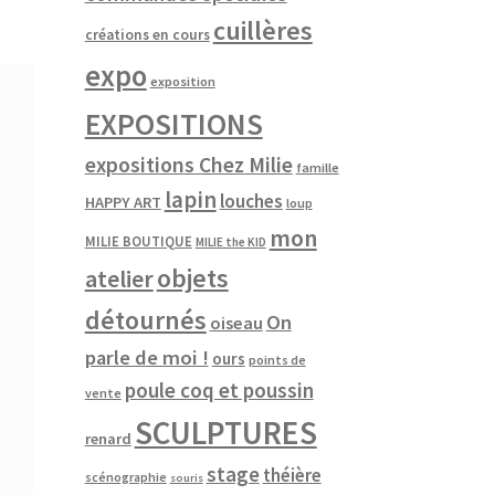
cuillères
créations en cours
expo
exposition
EXPOSITIONS
expositions Chez Milie
famille
lapin
louches
HAPPY ART
loup
mon
MILIE BOUTIQUE
MILIE the KID
objets
atelier
détournés
On
oiseau
parle de moi !
ours
points de
poule coq et poussin
vente
SCULPTURES
renard
stage
théière
scénographie
souris