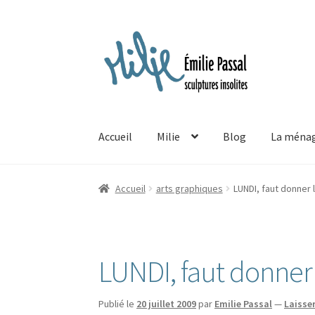
Aller
Aller
à
au
la
contenu
navigation
Accueil
Milie
Blog
La ménag
Accueil
arts graphiques
LUNDI, faut donner
LUNDI, faut donne
Publié le
20 juillet 2009
par
Emilie Passal
—
Laisse