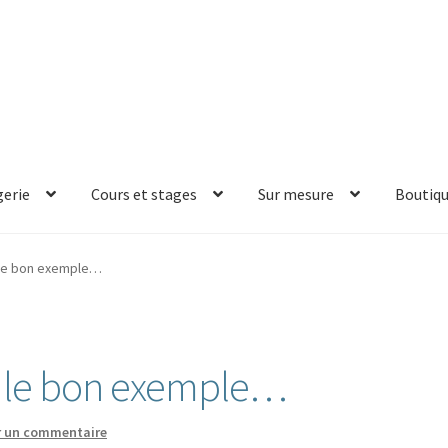
erie
Cours et stages
Sur mesure
Boutiq
 le bon exemple…
r le bon exemple…
r un commentaire