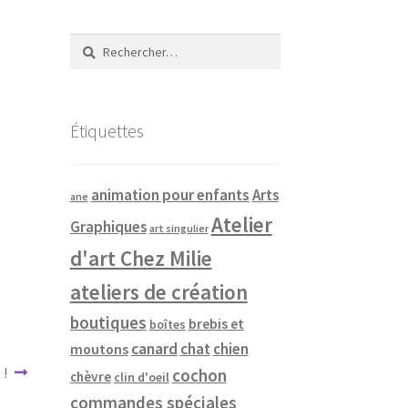
Rechercher :
Étiquettes
animation pour enfants
Arts
ane
Atelier
Graphiques
art singulier
d'art Chez Milie
ateliers de création
boutiques
brebis et
boîtes
canard
chat
chien
moutons
 !
cochon
chèvre
clin d'oeil
commandes spéciales