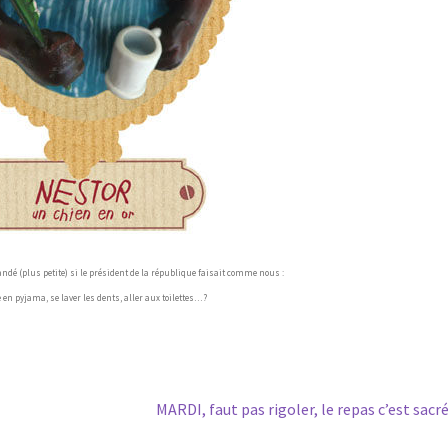
é (plus petite) si le président de la république faisait comme nous :
 en pyjama, se laver les dents, aller aux toilettes…?
Article
MARDI, faut pas rigoler, le repas c’est sacré
suivant :