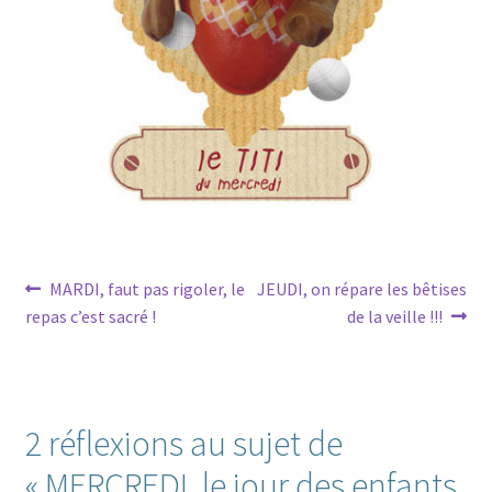
Navigation
Article
Article
MARDI, faut pas rigoler, le
JEUDI, on répare les bêtises
précédent :
suivant :
repas c’est sacré !
de la veille !!!
de
l’article
2 réflexions au sujet de
«
MERCREDI, le jour des enfants