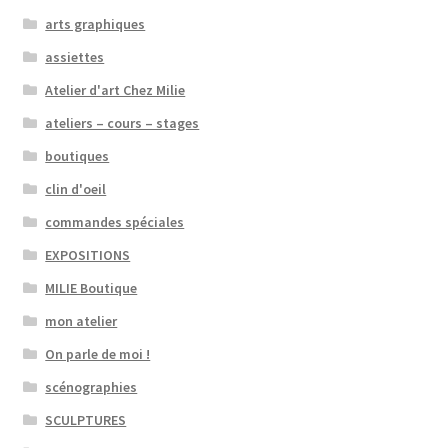
arts graphiques
assiettes
Atelier d'art Chez Milie
ateliers – cours – stages
boutiques
clin d'oeil
commandes spéciales
EXPOSITIONS
MILIE Boutique
mon atelier
On parle de moi !
scénographies
SCULPTURES