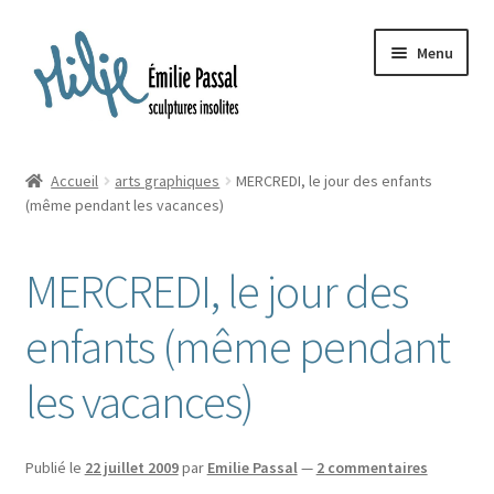
Aller
Aller
Menu
à
au
la
contenu
navigation
Accueil
Accueil
arts graphiques
MERCREDI, le jour des enfants
Ouvrir
(même pendant les vacances)
Milie
le
menu
Blog
MERCREDI, le jour des
enfant
Ouvrir
La ménagerie
enfants (même pendant
le
menu
Ouvrir
les vacances)
Cours et stages
enfant
le
menu
Ouvrir
Sur mesure
enfant
le
Publié le
22 juillet 2009
par
Emilie Passal
—
2 commentaires
menu