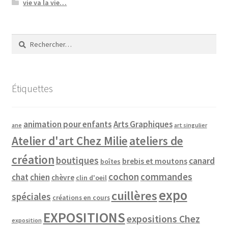
vie va la vie…
Rechercher :
Étiquettes
animation pour enfants
Arts Graphiques
ane
art singulier
Atelier d'art Chez Milie
ateliers de
création
boutiques
canard
brebis et moutons
boîtes
cochon
commandes
chat
chien
chèvre
clin d'oeil
expo
cuillères
spéciales
créations en cours
EXPOSITIONS
expositions Chez
exposition