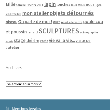
lapin
Milie
louches
HAPPY ART
MILIE BOUTIQUE
famille
loup
objets détournés
mon atelier
MILIE the KID
poule coq
On parle de moi !
oiseau
ours
points de vente
SCULPTURES
et poussin
renard
scénographie
vie va la vie...
stage
théière
visite de
vache
souris
l'atelier
Archives
Archives
Mentions légales