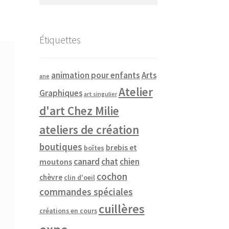
Étiquettes
animation pour enfants
Arts
ane
Atelier
Graphiques
art singulier
d'art Chez Milie
ateliers de création
boutiques
brebis et
boîtes
canard
chat
chien
moutons
cochon
chèvre
clin d'oeil
commandes spéciales
cuillères
créations en cours