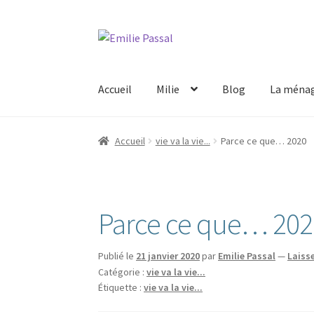
Aller
Aller
à
au
la
contenu
Accueil
Milie
Blog
La ménag
navigation
Accueil
vie va la vie...
Parce ce que… 2020
Parce ce que… 202
Publié le
21 janvier 2020
par
Emilie Passal
—
Laiss
Catégorie :
vie va la vie...
Étiquette :
vie va la vie...