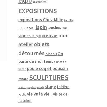
expo
exposition
EXPOSITIONS
expositions Chez Milie
famille
lapin
louches
HAPPY ART
loup
mon
MILIE BOUTIQUE
MILIE the KID
objets
atelier
détournés
On
oiseau
parle de moi !
ours
points de
poule coq et poussin
vente
SCULPTURES
renard
stage
théière
scénographie
souris
vie va la vie...
visite de
vache
l'atelier