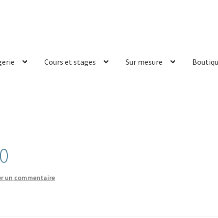
erie
Cours et stages
Sur mesure
Boutiq
0
er un commentaire