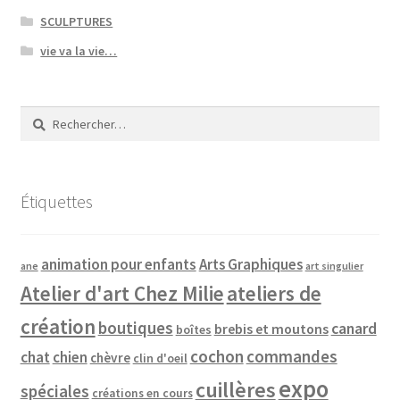
SCULPTURES
vie va la vie…
Rechercher :
Étiquettes
animation pour enfants
Arts Graphiques
ane
art singulier
Atelier d'art Chez Milie
ateliers de
création
boutiques
canard
brebis et moutons
boîtes
cochon
commandes
chat
chien
chèvre
clin d'oeil
expo
cuillères
spéciales
créations en cours