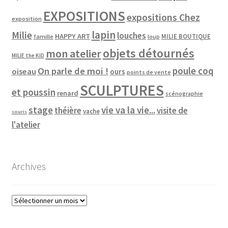
EXPOSITIONS
expositions Chez
exposition
lapin
Milie
louches
HAPPY ART
MILIE BOUTIQUE
famille
loup
objets détournés
mon atelier
MILIE the KID
poule coq
On parle de moi !
oiseau
ours
points de vente
SCULPTURES
et poussin
renard
scénographie
vie va la vie...
stage
théière
visite de
vache
souris
l'atelier
Archives
Archives