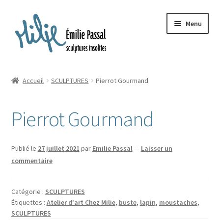
Aller
Aller
Menu
à
au
la
contenu
navigation
Accueil
Accueil
SCULPTURES
Pierrot Gourmand
Ouvrir
Milie
le
Pierrot Gourmand
menu
Blog
enfant
Ouvrir
La ménagerie
Publié le
27 juillet 2021
par
Emilie Passal
—
Laisser un
le
commentaire
menu
Ouvrir
Cours et stages
enfant
le
Catégorie :
SCULPTURES
menu
Ouvrir
Sur mesure
Étiquettes :
Atelier d'art Chez Milie
,
buste
,
lapin
,
moustaches
,
enfant
le
SCULPTURES
menu