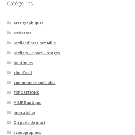
Catégories
arts graphiques
assiettes
Atelier d'art Chez Milie
ateliers – cours – stages
boutiques
clin d'oeil
commandes spéciales
EXPOSITIONS
MILIE Boutique
mon atelier
On parle de moi !
scénographies