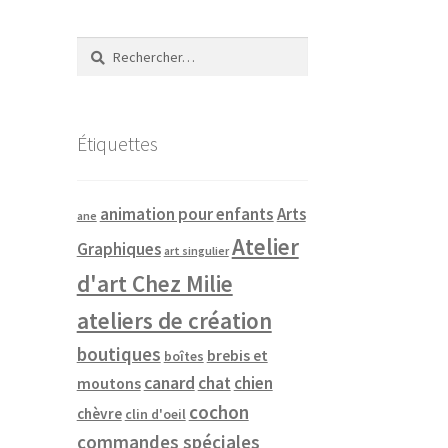
Rechercher :
Étiquettes
animation pour enfants
Arts
ane
Atelier
Graphiques
art singulier
d'art Chez Milie
ateliers de création
boutiques
brebis et
boîtes
canard
chat
chien
moutons
cochon
chèvre
clin d'oeil
commandes spéciales