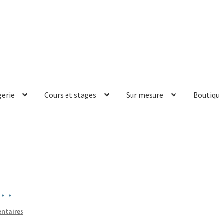
erie
Cours et stages
Sur mesure
Boutiq
s…
ntaires