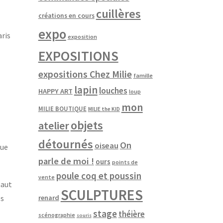
cuillères
créations en cours
expo
aris
exposition
EXPOSITIONS
expositions Chez Milie
famille
lapin
louches
HAPPY ART
loup
mon
MILIE BOUTIQUE
MILIE the KID
objets
atelier
détournés
On
oiseau
que
parle de moi !
ours
points de
poule coq et poussin
vente
haut
SCULPTURES
es
renard
stage
théière
scénographie
souris