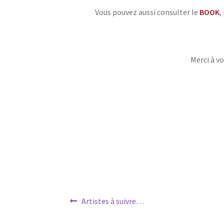
Vous pouvez aussi consulter le
BOOK
,
Merci à vo
Navigation
Article
Artistes à suivre…
précédent :
de