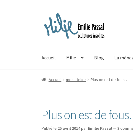
Aller
Aller
à
au
la
contenu
navigation
Accueil
Milie
Blog
La ménag
Accueil
mon atelier
Plus on est de fous…
Plus on est de fou
Publié le
25 avril 2014
par
Emilie Passal
—
3 comme