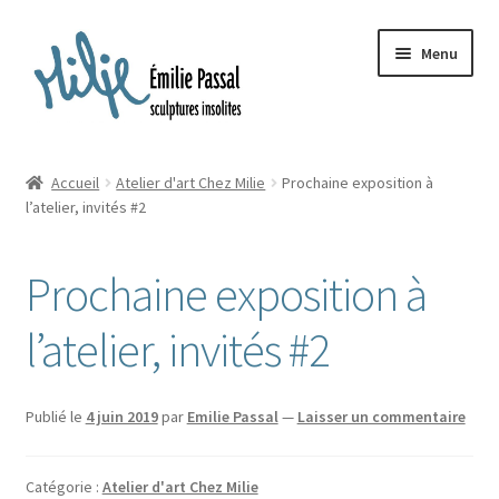
Aller
Aller
Menu
à
au
la
contenu
navigation
Accueil
Accueil
Atelier d'art Chez Milie
Prochaine exposition à
Ouvrir
l’atelier, invités #2
Milie
le
menu
Blog
Prochaine exposition à
enfant
Ouvrir
La ménagerie
l’atelier, invités #2
le
menu
Ouvrir
Cours et stages
enfant
le
Publié le
4 juin 2019
par
Emilie Passal
—
Laisser un commentaire
menu
Ouvrir
Sur mesure
enfant
le
Catégorie :
Atelier d'art Chez Milie
menu