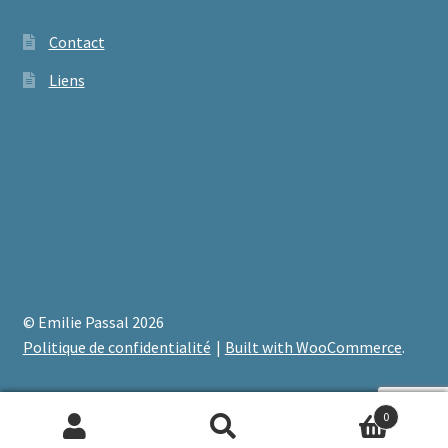
Contact
Liens
© Emilie Passal 2026
Politique de confidentialité
Built with WooCommerce
.
0
Recherche
Recherche