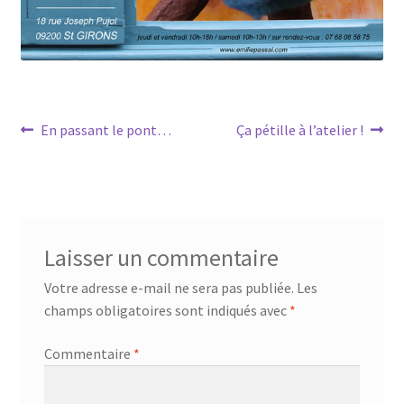
Navigation
Article
Article
En passant le pont…
Ça pétille à l’atelier !
précédent :
suivant :
de
l’article
Laisser un commentaire
Votre adresse e-mail ne sera pas publiée.
Les
champs obligatoires sont indiqués avec
*
Commentaire
*