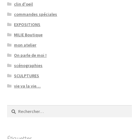
clin d'oeil
commandes spéciales
EXPOSITIONS
MILIE Boutique
mon atelier
On parle de moi !
scénographies
SCULPTURES
vie va la vie…
Rechercher :
Étiquettes