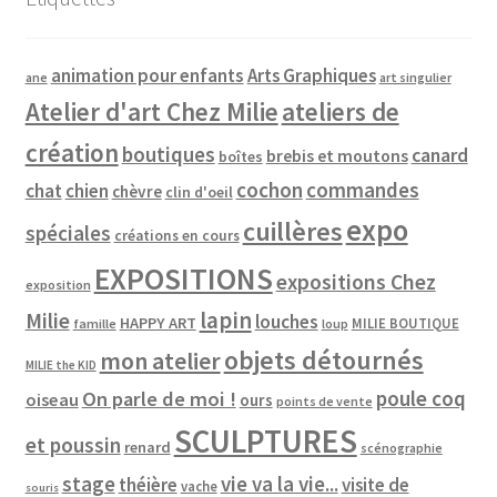
animation pour enfants
Arts Graphiques
ane
art singulier
Atelier d'art Chez Milie
ateliers de
création
boutiques
canard
brebis et moutons
boîtes
cochon
commandes
chat
chien
chèvre
clin d'oeil
expo
cuillères
spéciales
créations en cours
EXPOSITIONS
expositions Chez
exposition
lapin
Milie
louches
HAPPY ART
MILIE BOUTIQUE
famille
loup
objets détournés
mon atelier
MILIE the KID
poule coq
On parle de moi !
oiseau
ours
points de vente
SCULPTURES
et poussin
renard
scénographie
vie va la vie...
stage
théière
visite de
vache
souris