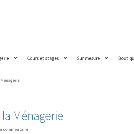
erie
Cours et stages
Sur mesure
Boutiq
a Ménagerie
e la Ménagerie
un commentaire