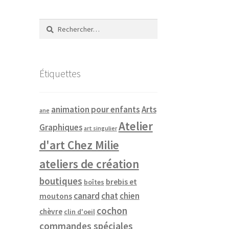
Rechercher :
Étiquettes
animation pour enfants
Arts
ane
Atelier
Graphiques
art singulier
d'art Chez Milie
ateliers de création
boutiques
brebis et
boîtes
canard
chat
chien
moutons
cochon
chèvre
clin d'oeil
commandes spéciales