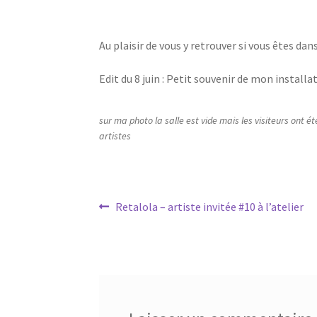
Au plaisir de vous y retrouver si vous êtes dans
Edit du 8 juin : Petit souvenir de mon installa
sur ma photo la salle est vide mais les visiteurs ont é
artistes
Navigation
Article
Retalola – artiste invitée #10 à l’atelier
précédent :
de
l’article