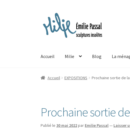
Aller
Aller
à
au
la
contenu
navigation
Accueil
Milie
Blog
La ménag
Accueil
EXPOSITIONS
Prochaine sortie de l
Prochaine sortie d
Publié le
30 mai 2022
par
Emilie Passal
—
Laisser 