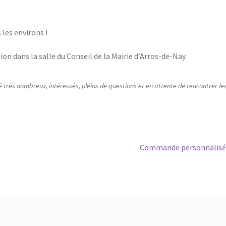
 les environs !
tion dans la salle du Conseil de la Mairie d’Arros-de-Nay
té très nombreux, intéressés, pleins de questions et en attente de rencontrer le
Article
Commande personnalisé
suivant :