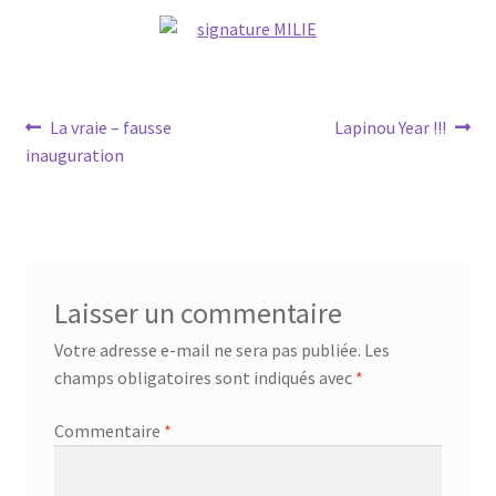
Navigation
Article
Article
La vraie – fausse
Lapinou Year !!!
précédent :
suivant :
inauguration
de
l’article
Laisser un commentaire
Votre adresse e-mail ne sera pas publiée.
Les
champs obligatoires sont indiqués avec
*
Commentaire
*