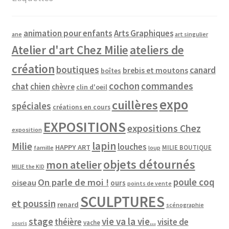
animation pour enfants
Arts Graphiques
ane
art singulier
Atelier d'art Chez Milie
ateliers de
création
boutiques
canard
brebis et moutons
boîtes
cochon
commandes
chat
chien
chèvre
clin d'oeil
expo
cuillères
spéciales
créations en cours
EXPOSITIONS
expositions Chez
exposition
lapin
Milie
louches
HAPPY ART
MILIE BOUTIQUE
famille
loup
objets détournés
mon atelier
MILIE the KID
poule coq
On parle de moi !
oiseau
ours
points de vente
SCULPTURES
et poussin
renard
scénographie
vie va la vie...
stage
théière
visite de
vache
souris