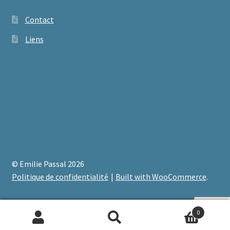
Contact
Liens
© Emilie Passal 2026
Politique de confidentialité
Built with WooCommerce
.
0
Recherche
Recherche