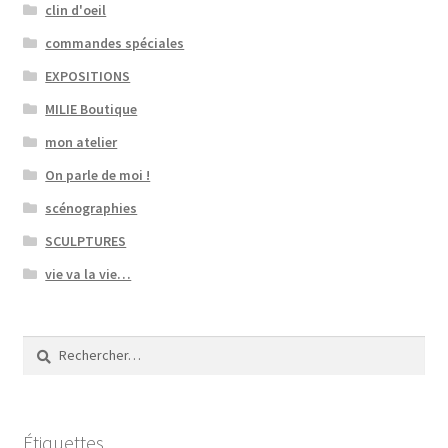
clin d'oeil
commandes spéciales
EXPOSITIONS
MILIE Boutique
mon atelier
On parle de moi !
scénographies
SCULPTURES
vie va la vie…
Rechercher :
Étiquettes