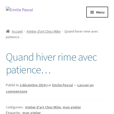
Aller
Aller
Menu
à
au
la
contenu
Accueil
navigation
Accueil
Atelier d'art Chez Milie
Quand hiver rime avec
Ouvrir
patience…
Milie
le
menu
Blog
Quand hiver rime avec
enfant
Ouvrir
La ménagerie
patience…
le
menu
Ouvrir
Cours et stages
enfant
le
Publié le
3 décembre 2018
par
Emilie Passal
—
Laisser un
menu
Ouvrir
commentaire
Sur mesure
enfant
le
menu
Boutique
Catégories :
Atelier d'art Chez Milie
,
mon atelier
enfant
Étiquette :
mon atelier