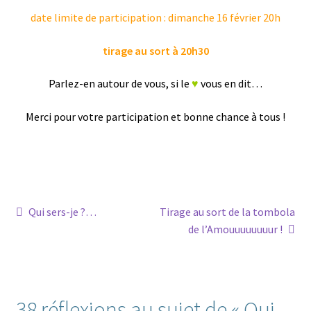
date limite de participation : dimanche 16 février 20h
tirage au sort à 20h30
Parlez-en autour de vous, si le
♥
vous en dit…
Merci pour votre participation et bonne chance à tous !
Navigation
Article
Article
Qui sers-je ?…
Tirage au sort de la tombola
précédent :
suivant :
de l’Amouuuuuuuur !
de
l’article
38 réflexions au sujet de «
Qui