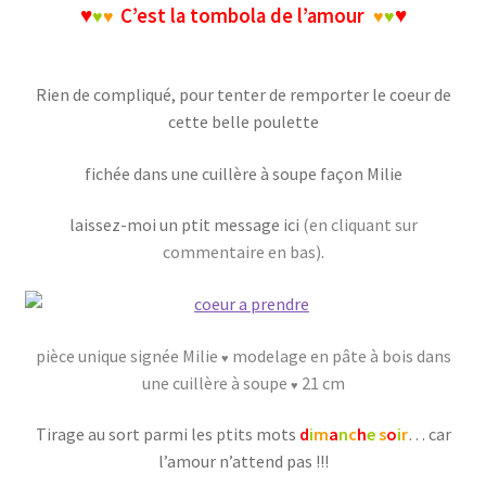
♥
C’est la tombola de l’amour
♥
♥
♥
♥
♥
Rien de compliqué, pour tenter de remporter le coeur de
cette belle poulette
fichée dans une cuillère à soupe façon Milie
laissez-moi un ptit message ici
(en cliquant sur
commentaire en bas)
.
pièce unique signée Milie
modelage en pâte à bois dans
♥
une cuillère à soupe
21 cm
♥
Tirage au sort parmi les ptits mots
d
i
m
a
n
c
h
e
s
o
i
r
… car
l’amour n’attend pas !!!