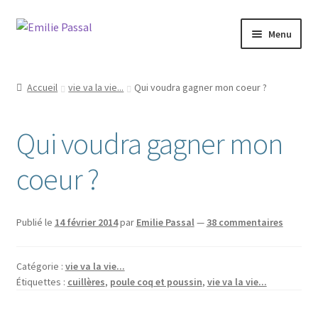
Aller
Aller
Menu
à
au
la
contenu
Accueil
navigation
Accueil
vie va la vie...
Qui voudra gagner mon coeur ?
Ouvrir
Milie
le
Qui voudra gagner mon
menu
Blog
enfant
coeur ?
Ouvrir
La ménagerie
le
menu
Ouvrir
Cours et stages
Publié le
14 février 2014
par
Emilie Passal
—
38 commentaires
enfant
le
menu
Ouvrir
Sur mesure
Catégorie :
vie va la vie...
enfant
le
Étiquettes :
cuillères
,
poule coq et poussin
,
vie va la vie...
menu
Boutique
enfant