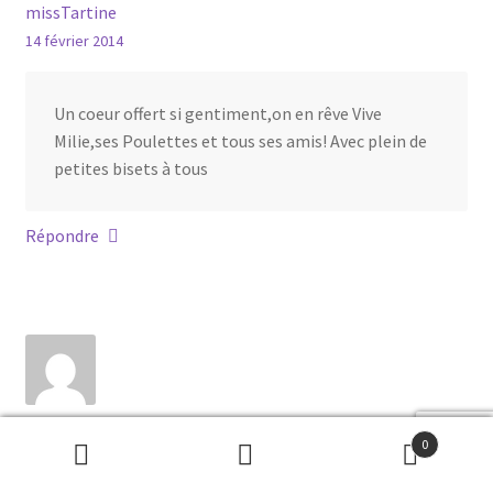
missTartine
14 février 2014
Un coeur offert si gentiment,on en rêve Vive
Milie,ses Poulettes et tous ses amis! Avec plein de
petites bisets à tous
Répondre
Albert LECOQ
0
14 février 2014
Recherche
Recherche