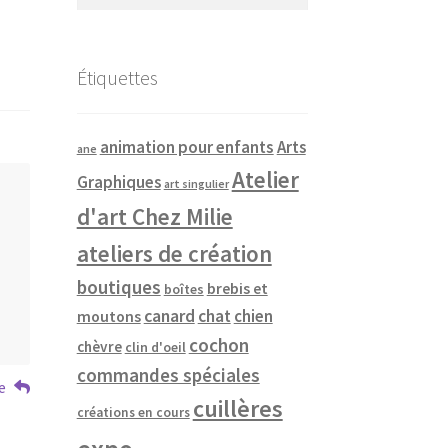
Étiquettes
animation pour enfants
Arts
ane
Atelier
Graphiques
art singulier
d'art Chez Milie
ateliers de création
boutiques
brebis et
boîtes
canard
chat
chien
moutons
cochon
chèvre
clin d'oeil
commandes spéciales
e
cuillères
créations en cours