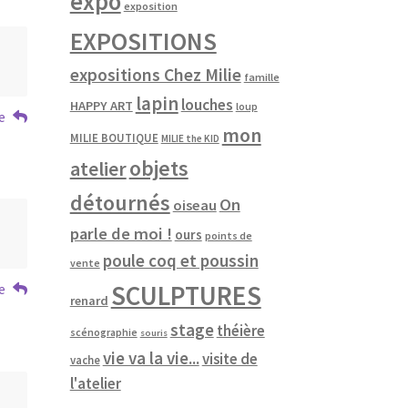
expo
exposition
EXPOSITIONS
expositions Chez Milie
famille
lapin
louches
HAPPY ART
loup
e
mon
MILIE BOUTIQUE
MILIE the KID
objets
atelier
détournés
On
oiseau
parle de moi !
ours
points de
poule coq et poussin
vente
SCULPTURES
e
renard
stage
théière
scénographie
souris
vie va la vie...
visite de
vache
l'atelier