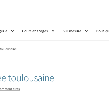
erie
Cours et stages
Sur mesure
Boutiq
 toulousaine
ée toulousaine
commentaires