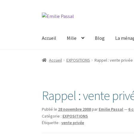
Aller
Aller
à
au
la
contenu
Accueil
Milie
Blog
La ménag
navigation
Accueil
EXPOSITIONS
Rappel : vente privée
Rappel : vente priv
Publié le
28 novembre 2008
par
Emilie Passal
—
6 
Catégorie :
EXPOSITIONS
Étiquette :
vente privée