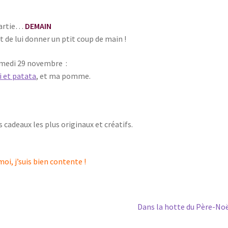
 partie…
DEMAIN
e lui donner un ptit coup de main !
samedi 29 novembre :
i et patata
, et ma pomme.
s cadeaux les plus originaux et créatifs.
i, j’suis bien contente !
Article
Dans la hotte du Père-No
suivant :