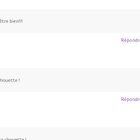
être bien!!!
Répondr
chouette !
Répondr
te chouette !