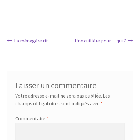
Navigation
Article
Article
La ménagère rit.
Une cuillère pour… qui ?
précédent :
suivant :
de
l’article
Laisser un commentaire
Votre adresse e-mail ne sera pas publiée.
Les
champs obligatoires sont indiqués avec
*
Commentaire
*