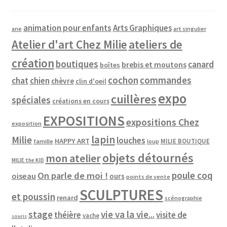
animation pour enfants
Arts Graphiques
ane
art singulier
Atelier d'art Chez Milie
ateliers de
création
boutiques
canard
brebis et moutons
boîtes
cochon
commandes
chat
chien
chèvre
clin d'oeil
expo
cuillères
spéciales
créations en cours
EXPOSITIONS
expositions Chez
exposition
lapin
Milie
louches
HAPPY ART
MILIE BOUTIQUE
famille
loup
objets détournés
mon atelier
MILIE the KID
poule coq
On parle de moi !
oiseau
ours
points de vente
SCULPTURES
et poussin
renard
scénographie
vie va la vie...
stage
théière
visite de
vache
souris