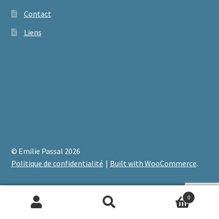
Contact
Liens
© Emilie Passal 2026
Politique de confidentialité
Built with WooCommerce
.
0
Recherche
Recherche