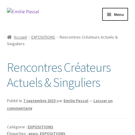
Aller
Aller
Menu
à
au
la
contenu
Accueil
navigation
Accueil
EXPOSITIONS
Rencontres Créateurs Actuels &
Ouvrir
Singuliers
Milie
le
menu
Blog
Rencontres Créateurs
enfant
Ouvrir
La ménagerie
Actuels & Singuliers
le
menu
Ouvrir
Cours et stages
enfant
le
Publié le
7 septembre 2015
par
Emilie Passal
—
Laisser un
menu
Ouvrir
commentaire
Sur mesure
enfant
le
menu
Boutique
Catégorie :
EXPOSITIONS
enfant
Étiquettes :
expo
,
EXPOSITIONS