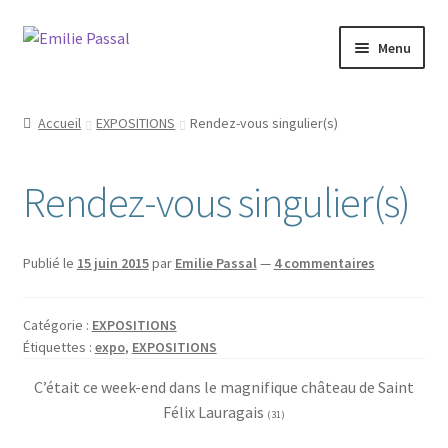
Aller
Aller
Menu
à
au
la
contenu
Accueil
navigation
Accueil
EXPOSITIONS
Rendez-vous singulier(s)
Ouvrir
Milie
le
Rendez-vous singulier(s)
menu
Blog
enfant
Ouvrir
La ménagerie
Publié le
15 juin 2015
par
Emilie Passal
—
4 commentaires
le
menu
Ouvrir
Cours et stages
enfant
Catégorie :
EXPOSITIONS
le
Étiquettes :
expo
,
EXPOSITIONS
menu
Ouvrir
Sur mesure
enfant
le
C’était ce week-end dans le magnifique château de Saint
menu
Félix Lauragais
Boutique
(31)
enfant