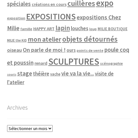
expo
cuillères
spéciales
créations en cours
EXPOSITIONS
expositions Chez
exposition
lapin
Milie
louches
HAPPY ART
MILIE BOUTIQUE
famille
loup
objets détournés
mon atelier
MILIE the KID
poule coq
On parle de moi !
oiseau
ours
points de vente
SCULPTURES
et poussin
renard
scénographie
vie va la vie...
stage
théière
visite de
vache
souris
l'atelier
Archives
Archives