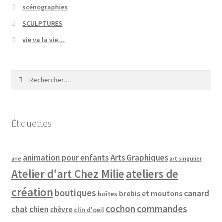
scénographies
SCULPTURES
vie va la vie…
Rechercher :
Étiquettes
animation pour enfants
Arts Graphiques
ane
art singulier
Atelier d'art Chez Milie
ateliers de
création
boutiques
canard
brebis et moutons
boîtes
cochon
commandes
chat
chien
chèvre
clin d'oeil