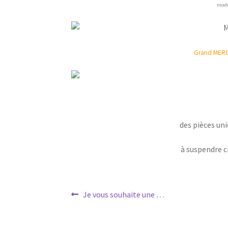
mode
Grand MERCI
des pièces un
à suspendre c
Navigation
Article
Je vous souhaite une …
précédent :
de