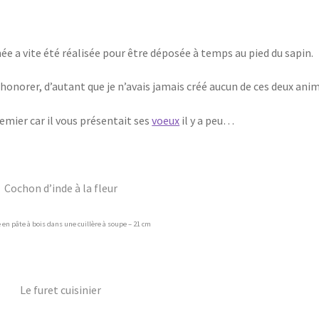
e a vite été réalisée pour être déposée à temps au pied du sapin.
norer, d’autant que je n’avais jamais créé aucun de ces deux anim
emier car il vous présentait ses
voeux
il y a peu…
Cochon d’inde à la fleur
en pâte à bois dans une cuillère à soupe – 21 cm
Le furet cuisinier