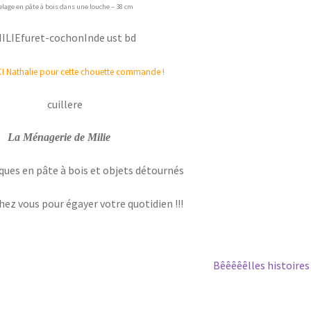
lage en pâte à bois dans une louche – 38 cm
 Nathalie pour cette chouette commande !
La Ménagerie de Milie
iques en pâte à bois et objets détournés
hez vous pour égayer votre quotidien !!!
Article
Bêêêêêlles histoires
suivant :