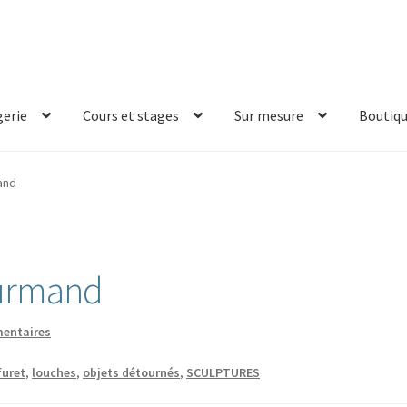
erie
Cours et stages
Sur mesure
Boutiq
and
urmand
entaires
furet
,
louches
,
objets détournés
,
SCULPTURES