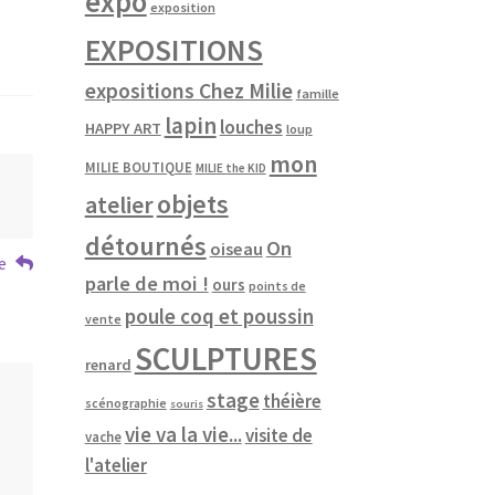
expo
exposition
EXPOSITIONS
expositions Chez Milie
famille
lapin
louches
HAPPY ART
loup
mon
MILIE BOUTIQUE
MILIE the KID
objets
atelier
détournés
On
oiseau
e
parle de moi !
ours
points de
poule coq et poussin
vente
SCULPTURES
renard
stage
théière
scénographie
souris
vie va la vie...
visite de
vache
l'atelier