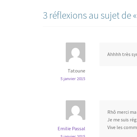
l’article
3 réflexions au sujet de 
Ahhhh très sy
Tatoune
5 janvier 2015
Rhô merci ma T
Je me suis rég
Vive les comma
Emilie Passal
5 janvier 2015