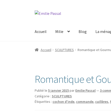
Aller
Aller
à
au
la
contenu
Accueil
Milie
Blog
La ménag
navigation
Accueil
SCULPTURES
Romantique et Gourm
Romantique et Go
Publié le
5 janvier 2015
par
Emilie Passal
—
3 comm
Catégorie :
SCULPTURES
Étiquettes :
cochon d'inde
,
commande
,
cuillères
,