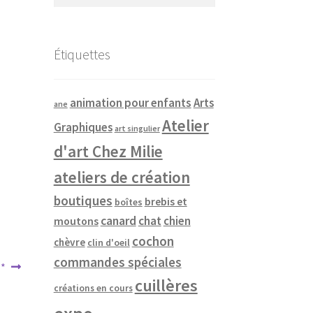
Étiquettes
animation pour enfants
Arts
ane
Atelier
Graphiques
art singulier
d'art Chez Milie
ateliers de création
boutiques
brebis et
boîtes
canard
chat
chien
moutons
cochon
chèvre
clin d'oeil
commandes spéciales
 *
cuillères
créations en cours