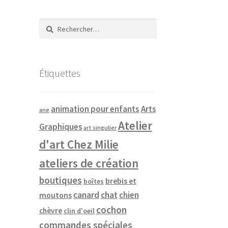
Rechercher :
Étiquettes
animation pour enfants
Arts
ane
Atelier
Graphiques
art singulier
d'art Chez Milie
ateliers de création
boutiques
brebis et
boîtes
canard
chat
chien
moutons
cochon
chèvre
clin d'oeil
commandes spéciales