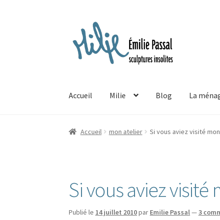
Aller
Aller
à
au
la
contenu
navigation
Accueil
Milie
Blog
La ménag
Accueil
mon atelier
Si vous aviez visité mo
Si vous aviez visit
Publié le
14 juillet 2010
par
Emilie Passal
—
3 comm