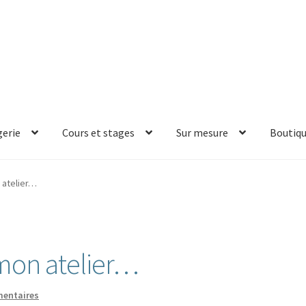
erie
Cours et stages
Sur mesure
Boutiq
n atelier…
é mon atelier…
entaires