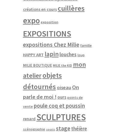
cuillères
créations en cours
expo
exposition
EXPOSITIONS
expositions Chez Milie
famille
lapin
louches
HAPPY ART
loup
mon
MILIE BOUTIQUE
MILIE the KID
objets
atelier
détournés
On
oiseau
parle de moi !
ours
points de
poule coq et poussin
vente
SCULPTURES
renard
stage
théière
scénographie
souris