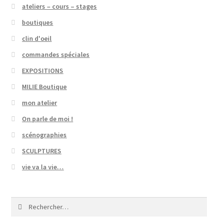
ateliers – cours – stages
boutiques
clin d'oeil
commandes spéciales
EXPOSITIONS
MILIE Boutique
mon atelier
On parle de moi !
scénographies
SCULPTURES
vie va la vie…
Rechercher :