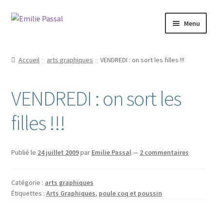
Aller
Aller
Menu
à
au
la
contenu
Accueil
navigation
Accueil
arts graphiques
VENDREDI : on sort les filles !!!
Milie
VENDREDI : on sort les
Blog
filles !!!
La ménagerie
Cours et stages
Publié le
24 juillet 2009
par
Emilie Passal
—
2 commentaires
Sur mesure
Catégorie :
arts graphiques
Étiquettes :
Arts Graphiques
,
poule coq et poussin
Boutique