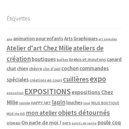
Étiquettes
animation pour enfants
Arts Graphiques
ane
art singulier
Atelier d'art Chez Milie
ateliers de
création
boutiques
canard
brebis et moutons
boîtes
cochon
commandes
chat
chien
chèvre
clin d'oeil
expo
cuillères
spéciales
créations en cours
EXPOSITIONS
expositions Chez
exposition
lapin
Milie
louches
HAPPY ART
MILIE BOUTIQUE
famille
loup
objets détournés
mon atelier
MILIE the KID
poule coq
On parle de moi !
oiseau
ours
points de vente