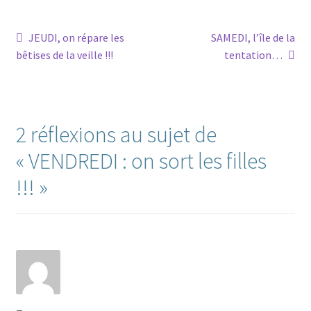
Navigation
Article
Article
JEUDI, on répare les
SAMEDI, l’île de la
précédent :
suivant :
bêtises de la veille !!!
tentation…
de
l’article
2 réflexions au sujet de
«
VENDREDI : on sort les filles
!!!
»