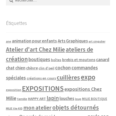
Étiquettes
animation pour enfants
Arts Graphiques
ane
art singulier
Atelier d'art Chez Milie
ateliers de
création
boutiques
canard
brebis et moutons
boîtes
cochon
commandes
chat
chien
chèvre
clin d'oeil
expo
cuillères
spéciales
créations en cours
EXPOSITIONS
expositions Chez
exposition
lapin
Milie
louches
HAPPY ART
MILIE BOUTIQUE
famille
loup
objets détournés
mon atelier
MILIE the KID