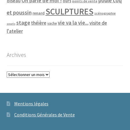
poule coq
On parle de moi !
oiseau
ours
points de vente
SCULPTURES
et poussin
renard
scénographie
vie va la vie...
stage
théière
visite de
vache
souris
l'atelier
Archives
Archives
Mentions légales
Conditions Générales de Vente