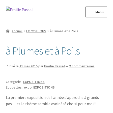
Aller
Aller
Menu
à
au
la
contenu
Accueil
navigation
Accueil
EXPOSITIONS
à Plumes et à Poils
Ouvrir
Milie
le
à Plumes et à Poils
menu
Blog
enfant
Ouvrir
La ménagerie
Publié le
11 mai 2015
par
Emilie Passal
—
2 commentaires
le
menu
Ouvrir
Cours et stages
enfant
Catégorie :
EXPOSITIONS
le
Étiquettes :
expo
,
EXPOSITIONS
menu
Ouvrir
Sur mesure
enfant
le
La première exposition de l’année s’approche à grands
menu
pas… et le thème semble avoir été choisi pour moi !!
Boutique
enfant