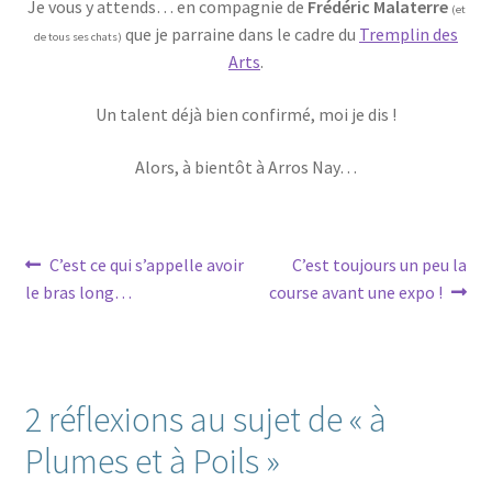
Je vous y attends… en compagnie de
Frédéric Malaterre
(et
que je parraine dans le cadre du
Tremplin des
de tous ses chats)
Arts
.
Un talent déjà bien confirmé, moi je dis !
Alors, à bientôt à Arros Nay…
Navigation
Article
Article
C’est ce qui s’appelle avoir
C’est toujours un peu la
précédent :
suivant :
le bras long…
course avant une expo !
de
l’article
2 réflexions au sujet de «
à
Plumes et à Poils
»