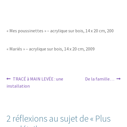
« Mes poussinettes » – acrylique sur bois, 14 x 20 cm, 200
« Mariés » – acrylique sur bois, 14 x 20 cm, 2009
Navigation
Article
Article
TRACÉ à MAIN LEVÉE : une
De la famille…
précédent :
suivant :
installation
de
l’article
2 réflexions au sujet de «
Plus