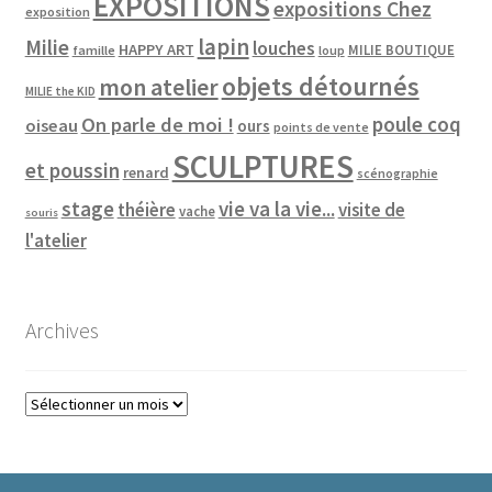
EXPOSITIONS
expositions Chez
exposition
lapin
Milie
louches
HAPPY ART
MILIE BOUTIQUE
famille
loup
objets détournés
mon atelier
MILIE the KID
poule coq
On parle de moi !
oiseau
ours
points de vente
SCULPTURES
et poussin
renard
scénographie
vie va la vie...
stage
théière
visite de
vache
souris
l'atelier
Archives
Archives