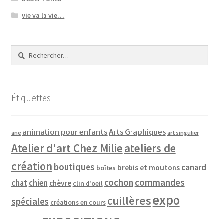
vie va la vie…
Rechercher :
Étiquettes
animation pour enfants
Arts Graphiques
ane
art singulier
Atelier d'art Chez Milie
ateliers de
création
boutiques
canard
brebis et moutons
boîtes
cochon
commandes
chat
chien
chèvre
clin d'oeil
expo
cuillères
spéciales
créations en cours