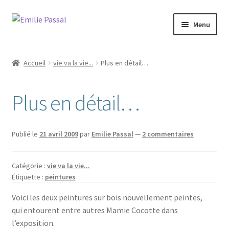
Aller
Aller
Menu
à
au
la
contenu
Accueil
navigation
Accueil
vie va la vie...
Plus en détail…
Ouvrir
Milie
le
Plus en détail…
menu
Blog
enfant
Ouvrir
La ménagerie
Publié le
21 avril 2009
par
Emilie Passal
—
2 commentaires
le
menu
Ouvrir
Cours et stages
enfant
Catégorie :
vie va la vie...
le
Étiquette :
peintures
menu
Ouvrir
Sur mesure
enfant
le
Voici les deux peintures sur bois nouvellement peintes,
menu
qui entourent entre autres Mamie Cocotte dans
Boutique
enfant
l’exposition.