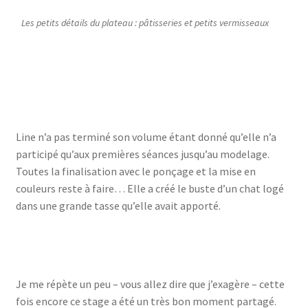
Les petits détails du plateau : pâtisseries et petits vermisseaux
le papier mâché
la peinture
les finitions
Line n’a pas terminé son volume étant donné qu’elle n’a
participé qu’aux premières séances jusqu’au modelage.
Toutes la finalisation avec le ponçage et la mise en
couleurs reste à faire… Elle a créé le buste d’un chat logé
dans une grande tasse qu’elle avait apporté.
la structure prête à
le papier mâché
le modelage
modeler
Je me répète un peu – vous allez dire que j’exagère – cette
fois encore ce stage a été un très bon moment partagé.