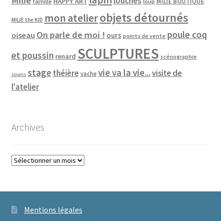
louches
HAPPY ART
MILIE BOUTIQUE
famille
loup
objets détournés
mon atelier
MILIE the KID
poule coq
On parle de moi !
oiseau
ours
points de vente
SCULPTURES
et poussin
renard
scénographie
vie va la vie...
stage
théière
visite de
vache
souris
l'atelier
Archives
Archives
Mentions légales