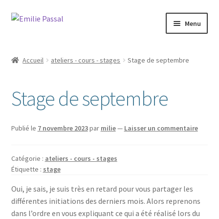
Aller
Aller
Menu
à
au
la
contenu
Accueil
navigation
Accueil
ateliers - cours - stages
Stage de septembre
Ouvrir
Milie
le
Stage de septembre
menu
Blog
enfant
Ouvrir
La ménagerie
Publié le
7 novembre 2023
par
milie
—
Laisser un commentaire
le
menu
Ouvrir
Cours et stages
enfant
Catégorie :
ateliers - cours - stages
le
Étiquette :
stage
menu
Ouvrir
Sur mesure
enfant
le
Oui, je sais, je suis très en retard pour vous partager les
menu
différentes initiations des derniers mois. Alors reprenons
Boutique
enfant
dans l’ordre en vous expliquant ce qui a été réalisé lors du