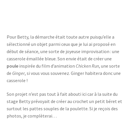
le modelage
la peinture
la pose des dents
Pour Betty, la démarche était toute autre puisqu’elle a
sélectionné un objet parmi ceux que je lui ai proposé en
début de séance, une sorte de joyeuse improvisation : une
casserole émaillée bleue. Son envie était de créer une
poule
inspirée du film d’animation
Chicken Run
, une sorte
de
Ginger
, si vous vous souvenez. Ginger habitera donc une
casserole !
Son projet n’est pas tout à fait abouti ici car à la suite du
stage Betty prévoyait de créer au crochet un petit béret et
surtout les pattes souples de la poulette. Si je reçois des
photos, je complèterai…