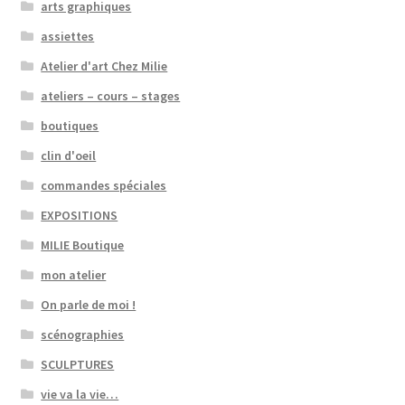
arts graphiques
assiettes
Atelier d'art Chez Milie
ateliers – cours – stages
boutiques
clin d'oeil
commandes spéciales
EXPOSITIONS
MILIE Boutique
mon atelier
On parle de moi !
scénographies
SCULPTURES
vie va la vie…