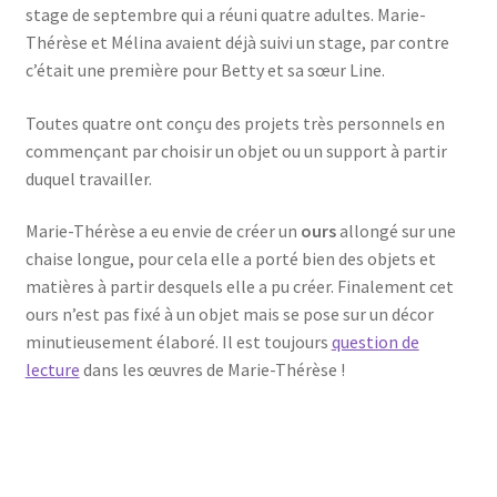
stage de septembre qui a réuni quatre adultes. Marie-
Thérèse et Mélina avaient déjà suivi un stage, par contre
c’était une première pour Betty et sa sœur Line.
Toutes quatre ont conçu des projets très personnels en
commençant par choisir un objet ou un support à partir
duquel travailler.
Marie-Thérèse a eu envie de créer un
ours
allongé sur une
chaise longue, pour cela elle a porté bien des objets et
matières à partir desquels elle a pu créer. Finalement cet
ours n’est pas fixé à un objet mais se pose sur un décor
minutieusement élaboré. Il est toujours
question de
lecture
dans les œuvres de Marie-Thérèse !
chaise longue scoubidou
son parasol
l’ours lecteur
le papier mâché
le modelage
la peinture