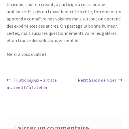
Chacune, tout en créant, a participé à cette bonne
ambiance. Et puis en travaillant côte à côte, forcément on
apprend à connaître nos voisines mais surtout on apprend
des expériences des autres. On partage la bonne humeur,
certes, mais aussi les questionnements voire les galères,
et on trouve des solutions ensemble.
Merci à vous quatre !
Navigation
Article
Article
Triptic Bijoux – artiste
Petit Salon de Noël
précédent :
suivant :
invitée #17 à l’atelier
de
l’article
Laisser un commentaire