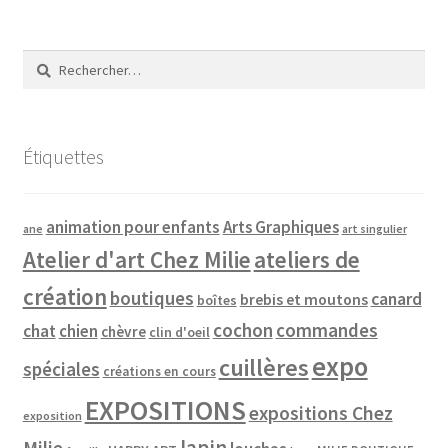
Rechercher :
Étiquettes
animation pour enfants
Arts Graphiques
ane
art singulier
Atelier d'art Chez Milie
ateliers de
création
boutiques
canard
brebis et moutons
boîtes
cochon
commandes
chat
chien
chèvre
clin d'oeil
expo
cuillères
spéciales
créations en cours
EXPOSITIONS
expositions Chez
exposition
lapin
Milie